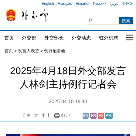
English
Français
Español
Русский
عربي
关怀版
首页
外交部
外交部长
外交动态
驻外机构
国家
首页
>
发言人表态
>
例行记者会
2025年4月18日外交部发言
人林剑主持例行记者会
2025-04-18 19:40
【
中
大
小
】
打印