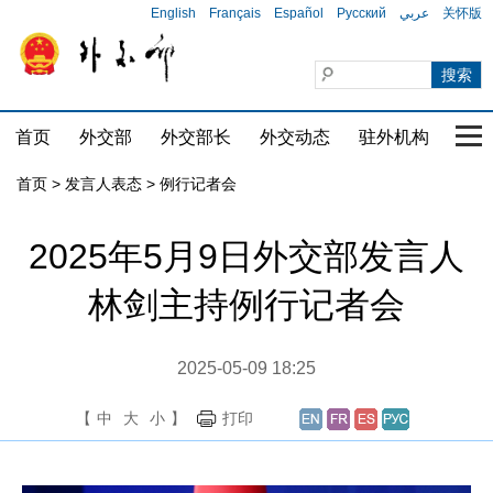
English
Français
Español
Русский
عربي
关怀版
首页
外交部
外交部长
外交动态
驻外机构
国家
首页
>
发言人表态
>
例行记者会
2025年5月9日外交部发言人
林剑主持例行记者会
2025-05-09 18:25
【
中
大
小
】
打印