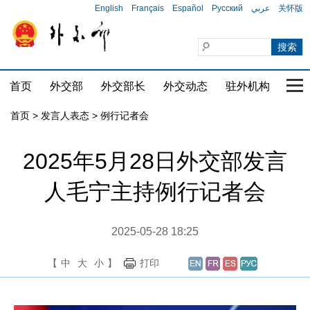
English
Français
Español
Русский
عربي
关怀版
首页
外交部
外交部长
外交动态
驻外机构
国家
首页
>
发言人表态
>
例行记者会
2025年5月28日外交部发言
人毛宁主持例行记者会
2025-05-28 18:25
【
中
大
小
】
打印