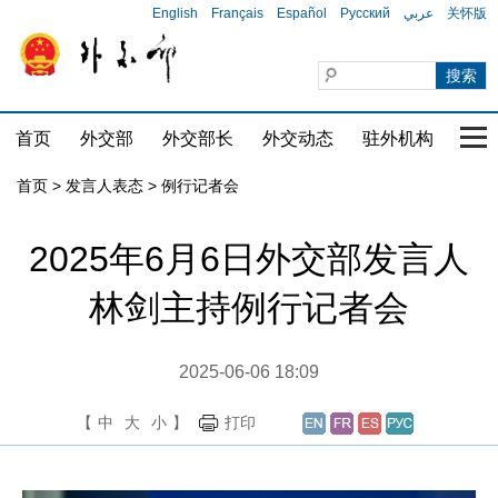
English
Français
Español
Русский
عربي
关怀版
首页
外交部
外交部长
外交动态
驻外机构
国家
首页
>
发言人表态
>
例行记者会
2025年6月6日外交部发言人
林剑主持例行记者会
2025-06-06 18:09
【
中
大
小
】
打印