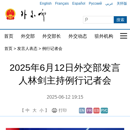
English
Français
Español
Русский
عربي
关怀版
首页
外交部
外交部长
外交动态
驻外机构
国家
首页
>
发言人表态
>
例行记者会
2025年6月12日外交部发言
人林剑主持例行记者会
2025-06-12 19:15
【
中
大
小
】
打印