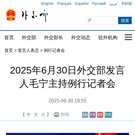
English
Français
Español
Русский
عربي
关怀版
首页
外交部
外交部长
外交动态
驻外机构
国家
首页
>
发言人表态
>
例行记者会
2025年6月30日外交部发言
人毛宁主持例行记者会
2025-06-30 19:55
【
中
大
小
】
打印