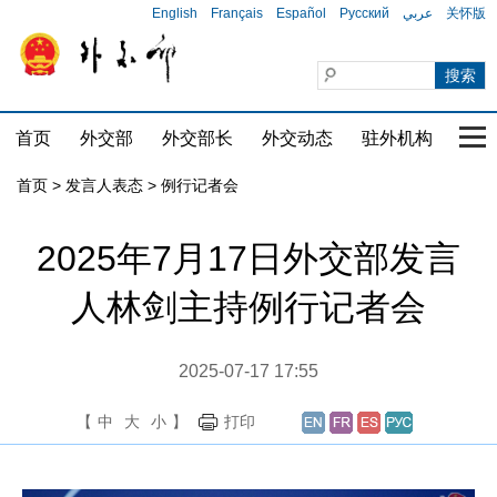
English
Français
Español
Русский
عربي
关怀版
首页
外交部
外交部长
外交动态
驻外机构
国家
首页
>
发言人表态
>
例行记者会
2025年7月17日外交部发言
人林剑主持例行记者会
2025-07-17 17:55
【
中
大
小
】
打印