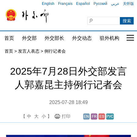
English
Français
Español
Русский
عربي
关怀版
首页
外交部
外交部长
外交动态
驻外机构
国家
首页
>
发言人表态
>
例行记者会
2025年7月28日外交部发言
人郭嘉昆主持例行记者会
2025-07-28 18:49
【
中
大
小
】
打印