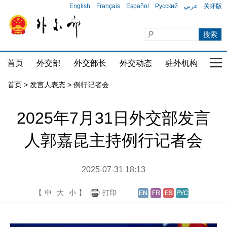
English
Français
Español
Русский
عربي
关怀版
首页
外交部
外交部长
外交动态
驻外机构
国家
首页
>
发言人表态
>
例行记者会
2025年7月31日外交部发言
人郭嘉昆主持例行记者会
2025-07-31 18:13
【
中
大
小
】
打印