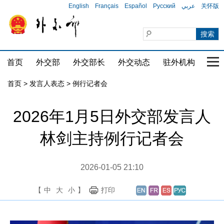
English
Français
Español
Русский
عربي
关怀版
首页
外交部
外交部长
外交动态
驻外机构
国家
首页
>
发言人表态
>
例行记者会
2026年1月5日外交部发言人
林剑主持例行记者会
2026-01-05 21:10
【
中
大
小
】
打印