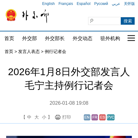
English
Français
Español
Русский
عربي
关怀版
首页
外交部
外交部长
外交动态
驻外机构
国家
首页
>
发言人表态
>
例行记者会
2026年1月8日外交部发言人
毛宁主持例行记者会
2026-01-08 19:08
【
中
大
小
】
打印