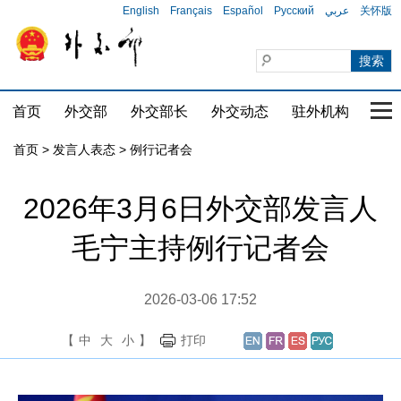
English
Français
Español
Русский
عربي
关怀版
首页
外交部
外交部长
外交动态
驻外机构
国家
首页
>
发言人表态
>
例行记者会
2026年3月6日外交部发言人
毛宁主持例行记者会
2026-03-06 17:52
【
中
大
小
】
打印