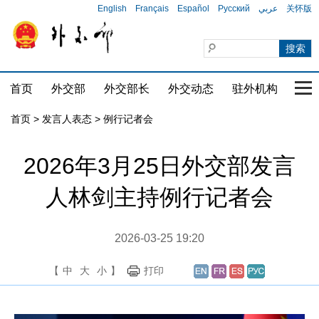
English
Français
Español
Русский
عربي
关怀版
首页
外交部
外交部长
外交动态
驻外机构
国家
首页
>
发言人表态
>
例行记者会
2026年3月25日外交部发言
人林剑主持例行记者会
2026-03-25 19:20
【
中
大
小
】
打印