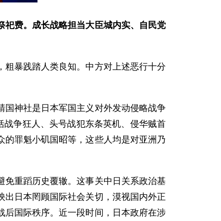
祭祀费。成长战略担当大臣城内实、自民党
，粗暴践踏人类良知。中方对上述恶行十分
靖国神社是日本军国主义对外发动侵略战争
括战争狂人、头号战犯东条英机、侵华贼首
众的罪魁小矶国昭等，这些人均是对亚洲乃
避免重蹈历史覆辙。这事关中日关系政治基
映出日本罔顾国际社会关切，漠视国内外正
战后国际秩序。近一段时间，日本政府在涉