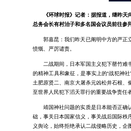
《环球时报》记者：据报道，继昨天
总务会长有村治子和多名国会议员前往参
郭嘉昆：我们昨天已阐明中方的严正
愤慨、严厉谴责。
二战期间，日本军国主义犯下罄竹难
的精神工具和象征，是事实上的“战犯神
土肥原贤二、南京大屠杀元凶松井石根、
至世界人民犯下滔天罪行的重要战争责任
靖国神社问题的实质是日本能否正确
础，事关日本国家信义，事关战后国际秩
义舆论，始终拒绝承认二战侵略历史，企