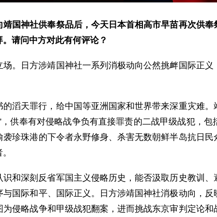
向靖国神社供奉祭品后，今天日本首相高市早苗再次供奉
拜。请问中方对此有何评论？
立场。日方涉靖国神社一系列消极动向公然挑衅国际正义
书的滔天罪行，给中国等亚洲国家和世界带来深重灾难。
社”，供奉有对侵略战争负有直接罪责的二战甲级战犯，包
偷袭珍珠港的下令者永野修身、杀害无数朝鲜半岛抗日民
者。
认识和深刻反省军国主义侵略历史，能否汲取历史教训、
序与国际和平、国际正义。日方涉靖国神社消极动向，反
图为侵略战争和甲级战犯翻案，进而挑战东京审判定论和