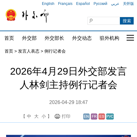
English
Français
Español
Русский
عربي
关怀版
首页
外交部
外交部长
外交动态
驻外机构
国家
首页
>
发言人表态
>
例行记者会
2026年4月29日外交部发言
人林剑主持例行记者会
2026-04-29 18:47
【
中
大
小
】
打印