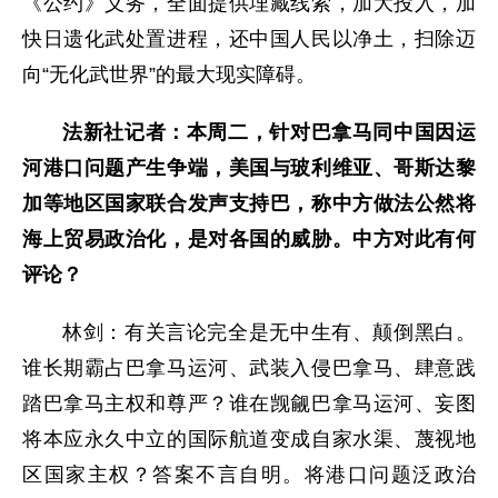
《公约》义务，全面提供埋藏线索，加大投入，加
快日遗化武处置进程，还中国人民以净土，扫除迈
向“无化武世界”的最大现实障碍。
法新社记者：本周二，针对巴拿马同中国因运
河港口问题产生争端，美国与玻利维亚、哥斯达黎
加等地区国家联合发声支持巴，称中方做法公然将
海上贸易政治化，是对各国的威胁。中方对此有何
评论？
林剑：有关言论完全是无中生有、颠倒黑白。
谁长期霸占巴拿马运河、武装入侵巴拿马、肆意践
踏巴拿马主权和尊严？谁在觊觎巴拿马运河、妄图
将本应永久中立的国际航道变成自家水渠、蔑视地
区国家主权？答案不言自明。将港口问题泛政治