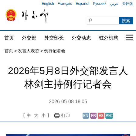
English
Français
Español
Русский
عربي
关怀版
首页
外交部
外交部长
外交动态
驻外机构
国家
首页
>
发言人表态
>
例行记者会
2026年5月8日外交部发言人
林剑主持例行记者会
2026-05-08 18:05
【
中
大
小
】
打印