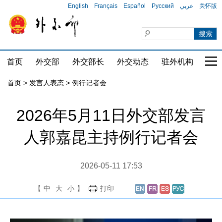
English
Français
Español
Русский
عربي
关怀版
首页
外交部
外交部长
外交动态
驻外机构
国家
首页
>
发言人表态
>
例行记者会
2026年5月11日外交部发言
人郭嘉昆主持例行记者会
2026-05-11 17:53
【
中
大
小
】
打印