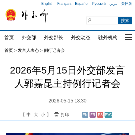
English
Français
Español
Русский
عربي
关怀版
首页
外交部
外交部长
外交动态
驻外机构
国家
首页
>
发言人表态
>
例行记者会
2026年5月15日外交部发言
人郭嘉昆主持例行记者会
2026-05-15 18:30
【
中
大
小
】
打印