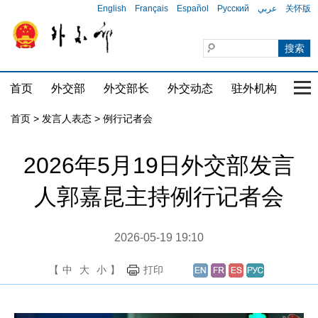
English
Français
Español
Русский
عربي
关怀版
首页
外交部
外交部长
外交动态
驻外机构
国家
首页
>
发言人表态
>
例行记者会
2026年5月19日外交部发言
人郭嘉昆主持例行记者会
2026-05-19 19:10
【
中
大
小
】
打印