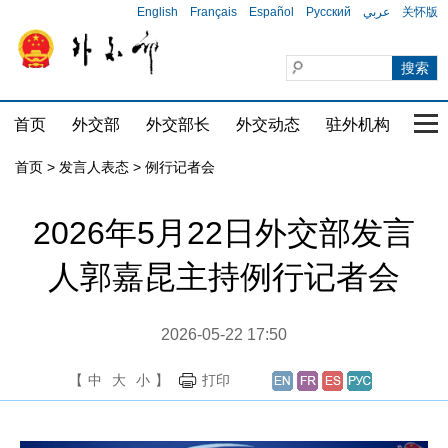
English
Français
Español
Русский
عربي
关怀版
首页
外交部
外交部长
外交动态
驻外机构
国家
首页
>
发言人表态
>
例行记者会
2026年5月22日外交部发言
人郭嘉昆主持例行记者会
2026-05-22 17:50
【
中
大
小
】
打印