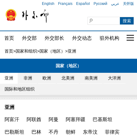
English
Français
Español
Русский
عربي
关怀版
首页
外交部
外交部长
外交动态
驻外机构
国家
首页
>
国家和组织
>
国家（地区）
>亚洲
国家（地区）
亚洲
非洲
欧洲
北美洲
南美洲
大洋洲
国际和地区组织
亚洲
阿富汗
阿联酋
阿曼
阿塞拜疆
巴基斯坦
巴勒斯坦
巴林
不丹
朝鲜
东帝汶
菲律宾