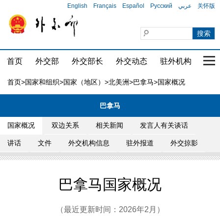
English
Français
Español
Русский
عربي
关怀版
首页
外交部
外交部长
外交动态
驻外机构
国家
首页
>
国家和组织
>
国家（地区）
>
北美洲
>
巴拿马
>国家概况
巴拿马
国家概况
双边关系
相关新闻
发言人有关谈话
讲话
文件
外交机构信息
驻外报道
外交掠影
巴拿马国家概况
（最近更新时间：2026年2月）