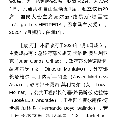
党8席、另一条道路党3席、联盟党2席、人民党
2席、民族共和自由运动党1席、独立议员20
席。国民大会主席豪尔赫·路易斯·埃雷拉
（Jorge Luis HERRERA，巴拿马主义党），
2025年7月就职，任期1年。
【政 府】 本届政府于2024年7月1日成立，
主要成员有：总统府部长胡安·卡洛斯·奥里利亚
克（Juan Carlos Orillac），政府部长迪诺斯卡·
蒙塔尔沃（女，Dinoska Montalvo），外交部
长哈维尔·马丁内斯—阿查（Javier Martínez-
Acha），教育部长露西·莫利纳尔（女，Lucy
Molinar），公共工程部长何塞·路易斯·安德拉德
（José Luis Andrade），卫生部长费尔南多·博
伊德·加林多（Fernando Boyd Galindo），劳
工部长杰克琳·穆尼奥斯（女，Jackeline