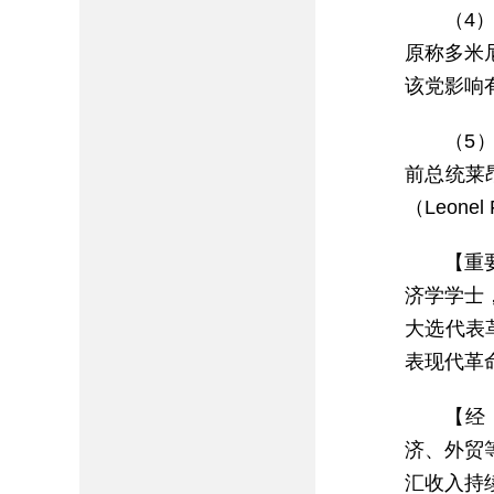
（4）
原称多米
该党影响有所
（5）
前总统莱
（Leonel
【重
济学学士
大选代表
表现代革命
【经
济、外贸
汇收入持