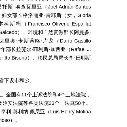
斯·埃查瓦里亚（Joel Adrián Santos
ah）、妇女部长格洛丽亚·雷耶斯（女，Gloria
cisco Oliverio Espaillat
l Salcedo）、环境和自然资源部长阿曼多·
里奥·卡斯蒂略·卢戈（Darío Castillo
青年部长拉斐尔·菲利斯·加西亚（Rafael J.
r Ito Bisonó）、移民总局局长李·巴耶斯
，省下设市和乡。
。全国有11个上诉法院和4个土地法院，
治安法院等各类法院33个，法庭50个。
纳·佩尼亚（Luis Henry Molina
noso）。