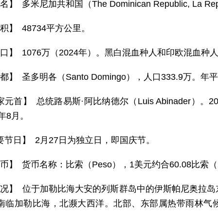
】 多米尼加共和国（The Dominican Republic, La Repú
积】 48734平方公里。
 口】 1076万（2024年）。黑白混血种人和印欧混血种
都】 圣多明各（Santo Domingo），人口333.9万。年
元首】 总统路易斯·阿比纳德尔（Luis Abinader）。
8年8月。
要节日】 2月27日为独立日，即国庆节。
币】 货币名称：比索（Peso），1美元约合60.08比索（
 况】 位于加勒比海大安的列斯群岛中的伊斯帕尼奥拉
南临加勒比海，北濒大西洋。北部、东部属热带雨林气