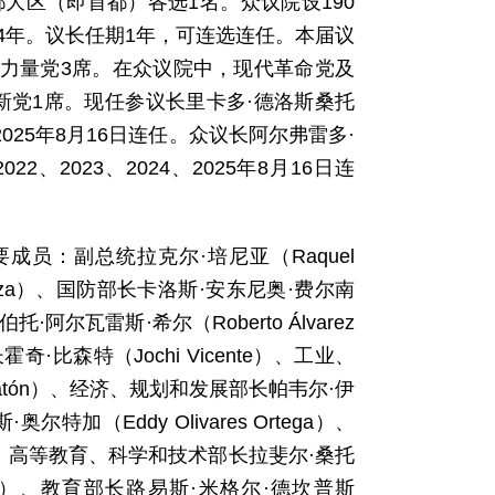
大区（即首都）各选1名。众议院设190
4年。议长任期1年，可连选连任。本届议
民力量党3席。在众议院中，现代革命党及
创新党1席。现任参议长里卡多·德洛斯桑托
024、2025年8月16日连任。众议长阿尔弗雷多·
2022、2023、2024、2025年8月16日连
要成员：副总统拉克尔·培尼亚（Raquel
Paliza）、国防部长卡洛斯·安东尼奥·费尔南
罗伯托·阿尔瓦雷斯·希尔（Roberto Álvarez
奇·比森特（Jochi Vicente）、工业、
ovatón）、经济、规划和发展部长帕韦尔·伊
奥尔特加（Eddy Olivares Ortega）、
la）、高等教育、科学和技术部长拉斐尔·桑托
llado）、教育部长路易斯·米格尔·德坎普斯