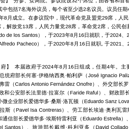
 会】 分参、众两院。参议院设32个席位，由各省和首都
其中包括7名海外议员，每个省至少选2名议员。议员任期
24年8月成立。在参议院中，现代革命党及盟党29席，人
6席，解放党13席，人民力量党28席，革命党2席，公民
rdo de los Santos），于2023年8月16日就职，于2
fredo Pacheco），于2020年8月16日就职, 于2021、
 府】 本届政府于2024年8月16日组成，任期4年。主
、总统府部长何塞·伊格纳西奥·帕利萨（José Ignacio 
雷（Carlos Antonio Fernández Onofre）、外交部长
政和公安部长法里德·拉富尔（Faride Raful）、财政部长霍
微企业部长爱德华多·桑斯·洛瓦顿（Eduardo Sanz L
斯（Pavel Isa Contreras）、劳工部长埃迪·奥利瓦雷斯·
通信部长爱德华多·埃斯特雷利亚（Eduardo Estrel
ael Santos）、旅游部长戴维·科利亚多（David Co