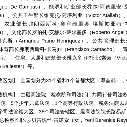
Miguel De Campus）、能源和矿业部长乔尔·阿德里安·桑托
rría）、公共卫生部长维克托·阿塔利亚（Victor Atall
）、农业部长弗朗西斯科·奥利维里奥·埃斯帕亚特·本科斯梅（Fran
me）、文化部长罗伯托·安赫尔·萨尔塞多（Roberto Ánge
斯（Armando Paíno Henríquez）、公共管理部长达
体育部长弗朗西斯科·卡马乔（Francisco Camacho）、
García）、住房、人居和建筑部长维克多·伊托·比索诺（Vícto
Ballester）等。
政区划】 全国划分为31个省和1个首都大区（即首都）
法机构】 由最高法院、检察院和司法部门共同行使司法权
法院、5个少年儿童法院，1个高等行政法院、税务法院以及
个司法管辖大区、35个司法管辖区。最高法院院长路易斯·亨利·莫利
总检察长耶尼·贝雷妮丝·雷诺索（女，Yeni Berenice Rey