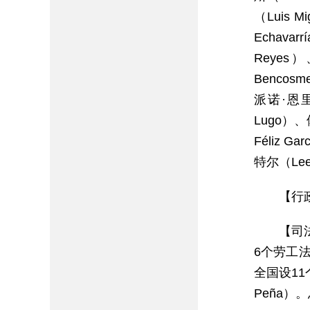
（Luis 
Echava
Reyes
Bencos
派诺·恩里克
Lugo）、
Féliz 
特尔（Lee 
【行
【司
6个劳工
全国设11
Peña）。