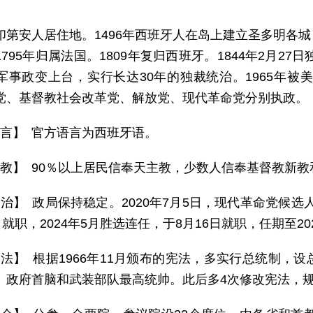
印第安人居住地。1496年西班牙人在岛上建立圣多明各
795年归属法国。1809年复归西班牙。1844年2月27
军事政变上台，实行长达30年的独裁统治。1965年被美
党、基督教社会改革党、解放党、现代革命党分别执政。
 言】 官方语言为西班牙语。
 教】 90％以上居民信奉天主教，少数人信奉基督教新教
 治】 政局保持稳定。2020年7月5日，现代革命党候选
日就职，2024年5月胜选连任，于8月16日就职，任期至20
 法】 根据1966年11月颁布的宪法，多实行总统制，
、政府首脑和武装部队最高统帅。此后多4次修改宪法，规