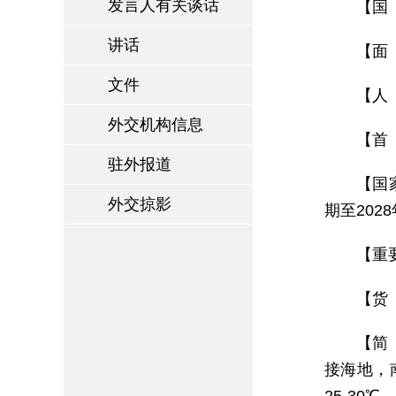
发言人有关谈话
【国 名
讲话
【面 
文件
【人
外交机构信息
【首 
驻外报道
【国家
外交掠影
期至202
【重
【货 
【简
接海地，