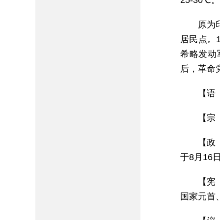
25-30℃。
原为
居民点。1
希略发动
后，革命
【语
【宗
【政
于8月16
【宪
国家元首