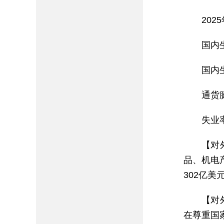
20
国内生
国内
通货膨
失业率
【对
品、机电
302亿美
【对
在尊重国