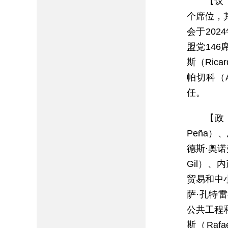
【议
个席位，
会于20
盟党14
斯（Rica
帕切科（Al
任。
【政
Peña）
德斯·奥诺弗
Gil）、内
贸易和中小
萨·孔特雷拉
公共工程和
斯（Raf