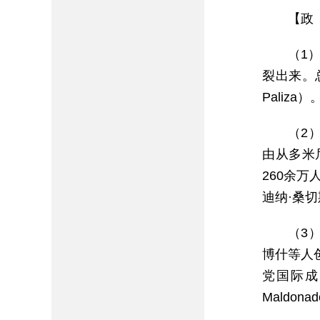
【政
（1）
裂出来。总
Paliza）
（2）
由从多米
260余万人
迪纳·桑切斯（
（3）
博什等人
党国际成
Maldona