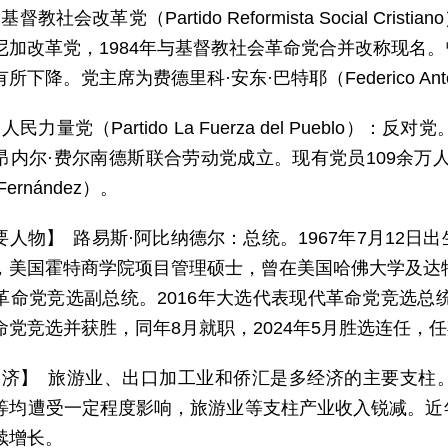
基督教社会改革党（Partido Reformista Social Cri
尼加改革党，1984年与基督教社会革命党合并改称现名
下降。党主席为费德里科·安东·巴特耶（Federico Antón 
人民力量党（Partido La Fuerza del Pueblo
昂内尔·费尔南德斯联合劳动党成立。现有党员109余万
 Fernández）。
要人物】 路易斯·阿比纳德尔：总统。1967年7月12
，美国霍特商学院项目管理硕士，曾在美国哈佛大学及达特
革命党竞选副总统。2016年大选代表现代革命党竞选总统
党竞选并获胜，同年8月就职，2024年5月胜选连任，任期
 济】 旅游业、出口加工业和侨汇是多经济的主要支柱
等均遭受一定程度影响，旅游业等支柱产业收入锐减。近
续增长。