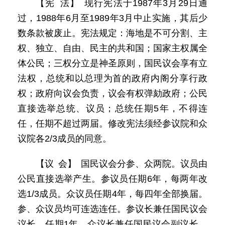
【宪 法】 现行宪法于1987年3月29日通
过，1988年6月至1989年3月中止实施，其后少
数条款被废止。宪法规定：海地是不可分割、主
权、独立、自由、民主的共和国；国家主权属全
体公民；三权分立是神圣原则，国民议会享有立
法权，总统和以总理为首的政府内阁分享行政
权；政府向议会负责，议会有权弹劾政府；公民
直接选举总统、议员；总统任期5年，不得连
任，任期不超过两届。修改宪法须经参议院和众
议院各2/3成员的同意。
【议 会】 国民议会分参、众两院。议员由
公民直接选举产生。参议员任期6年，每两年改
选1/3成员。众议员任期4年，每四年全部换届。
参、众议员均可连选连任。参议长兼任国民议会
议长，任期1年。众议长兼任国民议会副议长，