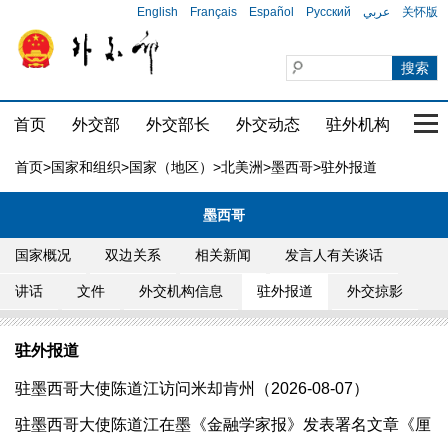
English
Français
Español
Русский
عربي
关怀版
首页
外交部
外交部长
外交动态
驻外机构
国家
首页
>
国家和组织
>
国家（地区）
>
北美洲
>
墨西哥
>驻外报道
墨西哥
国家概况
双边关系
相关新闻
发言人有关谈话
讲话
文件
外交机构信息
驻外报道
外交掠影
驻外报道
驻墨西哥大使陈道江访问米却肯州（2026-08-07）
驻墨西哥大使陈道江在墨《金融学家报》发表署名文章《厘