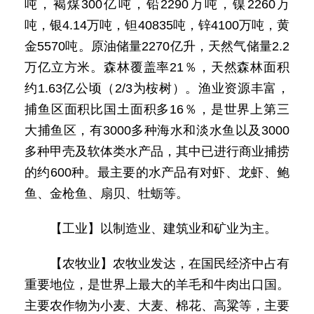
吨，褐煤300亿吨，铅2290万吨，镍2260万
吨，银4.14万吨，钽40835吨，锌4100万吨，黄
金5570吨。原油储量2270亿升，天然气储量2.2
万亿立方米。森林覆盖率21％，天然森林面积
约1.63亿公顷（2/3为桉树）。渔业资源丰富，
捕鱼区面积比国土面积多16％，是世界上第三
大捕鱼区，有3000多种海水和淡水鱼以及3000
多种甲壳及软体类水产品，其中已进行商业捕捞
的约600种。最主要的水产品有对虾、龙虾、鲍
鱼、金枪鱼、扇贝、牡蛎等。
【工业】以制造业、建筑业和矿业为主。
【农牧业】农牧业发达，在国民经济中占有
重要地位，是世界上最大的羊毛和牛肉出口国。
主要农作物为小麦、大麦、棉花、高粱等，主要