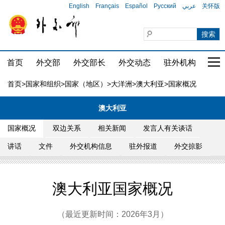
English
Français
Español
Русский
عربي
关怀版
首页
外交部
外交部长
外交动态
驻外机构
国家
首页
>
国家和组织
>
国家（地区）
>
大洋洲
>
澳大利亚
>国家概况
澳大利亚
国家概况
双边关系
相关新闻
发言人有关谈话
讲话
文件
外交机构信息
驻外报道
外交掠影
澳大利亚国家概况
（最近更新时间：2026年3月）