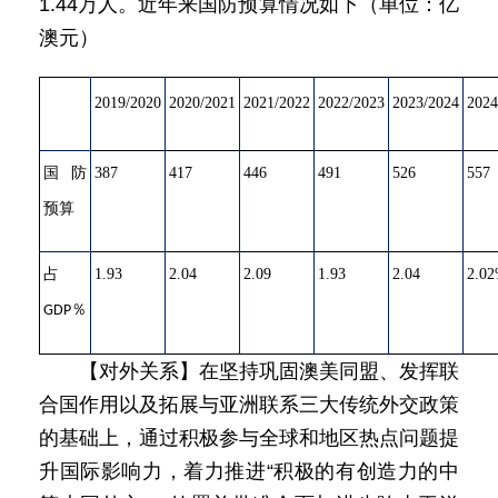
1.44万人。近年来国防预算情况如下（单位：亿
澳元）
2019/2020
2020/2021
2021/2022
2022/2023
2023/2024
2024
国防
387
417
446
491
526
557
预算
占
1.93
2.04
2.09
1.93
2.04
2.0
％
GDP
【对外关系】在坚持巩固澳美同盟、发挥联
合国作用以及拓展与亚洲联系三大传统外交政策
的基础上，通过积极参与全球和地区热点问题提
升国际影响力，着力推进“积极的有创造力的中