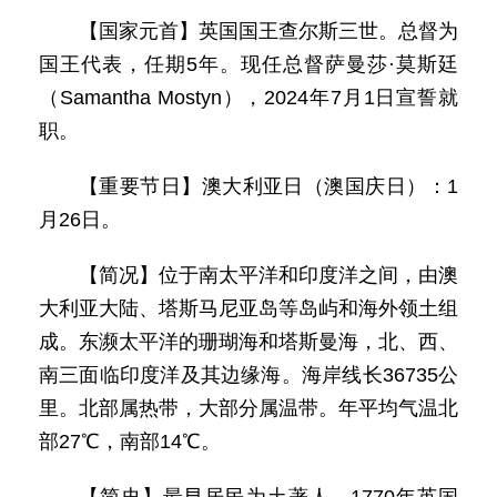
【国家元首】英国国王查尔斯三世。总督为
国王代表，任期5年。现任总督萨曼莎·莫斯廷
（Samantha Mostyn），2024年7月1日宣誓就
职。
【重要节日】澳大利亚日（澳国庆日）：1
月26日。
【简况】位于南太平洋和印度洋之间，由澳
大利亚大陆、塔斯马尼亚岛等岛屿和海外领土组
成。东濒太平洋的珊瑚海和塔斯曼海，北、西、
南三面临印度洋及其边缘海。海岸线长36735公
里。北部属热带，大部分属温带。年平均气温北
部27℃，南部14℃。