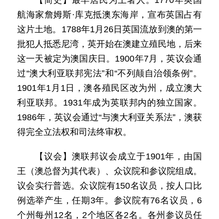
【简史】最早居民为土著人。1770年英国
航海家詹姆斯·库克抵澳东海岸，宣布英国占有
这片土地。1788年1月26日英国流放到澳的第一
批犯人抵悉尼湾，英开始在澳建立殖民地，后来
这一天被定为澳国庆日。1900年7月，英议会通
过“澳大利亚联邦宪法”和“不列颠自治领条例”。
1901年1月1日，澳各殖民区改为州，成立澳大
利亚联邦。1931年成为英联邦内的独立国家。
1986年，英议会通过“与澳大利亚关系法”，澳获
得完全立法权和司法终审权。
【议会】澳联邦议会成立于1901年，由国
王（澳总督为其代表）、众议院和参议院组成。
议会实行普选。众议院有150名议员，按人口比
例选举产生，任期3年。参议院有76名议员，6
个州每州12名，2个地区各2名。各州参议员任