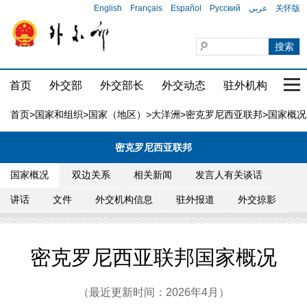
English
Français
Español
Русский
عربي
关怀版
首页
外交部
外交部长
外交动态
驻外机构
国家
首页
>
国家和组织
>
国家（地区）
>
大洋洲
>
密克罗尼西亚联邦
>国家概况
密克罗尼西亚联邦
国家概况
双边关系
相关新闻
发言人有关谈话
讲话
文件
外交机构信息
驻外报道
外交掠影
密克罗尼西亚联邦国家概况
（最近更新时间：2026年4月）