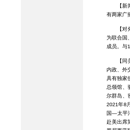
【新闻
有两家广
【对
为联合国
成员。与
【同
内政、外
具有独家
总领馆、
尔群岛、
2021
国—太平
赴美出席