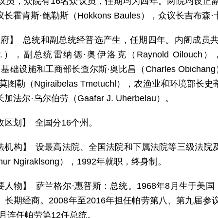
参议员，众院有16名众议员，任期均为四年。两院均设正副
霍肯斯·鲍勒斯（Hokkons Baules），众议长吉布森·卡奈
 府】 总统和副总统经普选产生，任期四年。内阁成员共10
s Jr.），副总统雷纳德·奥伊洛克（Raynold Oilou
o），基础设施和工商部长查尔斯·奥比昌（Charles Obi
图勒（Ngiraibelas Tmetuchl），农渔业和环境部长史蒂
法尔·乌尔伯劳（Gaafar J. Uherbelau）。
政区划】 全国分16个州。
法机构】 设最高法院、全国法院和下属法院等三级法院
hur Ngiraklsong），1992年就职，终身制。
要人物】 萨兰格尔·惠普斯：总统。1968年8月生于美
长期经商。2008年至2016年担任帕劳第八、第九届参议
11月连任帕劳第12任总统。