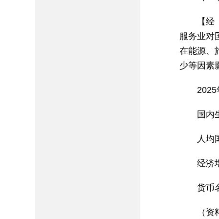
【经
服务业对
在能源、
少等因素
20
国内
人均
经济
货币
（资