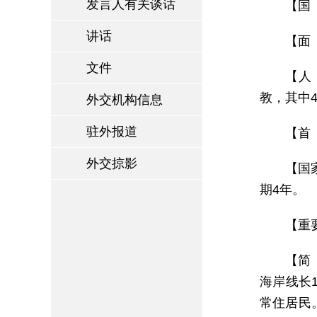
发言人有关谈话
【国 
讲话
【面
文件
【人
教，其中4
外交机构信息
驻外报道
【首 
外交掠影
【国家
期4年。
【重
【简
海岸线长
常住居民。