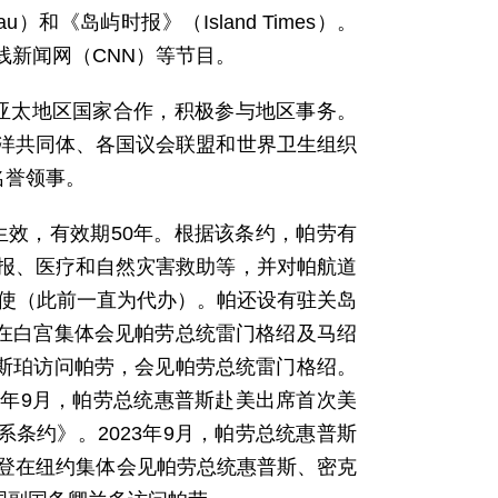
）和《岛屿时报》（Island Times）。
线新闻网（CNN）等节目。
亚太地区国家合作，积极参与地区事务。
洋共同体、各国议会联盟和世界卫生组织
名誉领事。
日生效，有效期50年。根据该条约，帕劳有
报、医疗和自然灾害救助等，并对帕航道
大使（此前一直为代办）。帕还设有驻关岛
普在白宫集体会见帕劳总统雷门格绍及马绍
埃斯珀访问帕劳，会见帕劳总统雷门格绍。
22年9月，帕劳总统惠普斯赴美出席首次美
系条约》。2023年9月，帕劳总统惠普斯
拜登在纽约集体会见帕劳总统惠普斯、密克