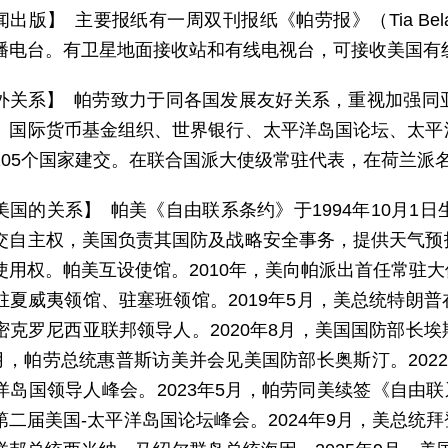
出版】 主要报纸有一周双刊报纸《帕劳报》（Tia Belau
播电台。有卫星地面接收站和有线电视台，可接收美国有
外关系】 帕劳致力于同各国发展友好关系，重视加强同
、国际货币基金组织、世界银行、太平洋岛国论坛、太平
105个国家建交。在联合国派大使级常驻代表，在荷兰派
美国的关系】 帕美《自由联系条约》于1994年10月1
交自主权，美国负责其国防及战略安全事务，提供天气预
使用权。帕美互设使馆。2010年，美向帕派出首任常驻
驻夏威夷领馆、驻塞班领馆。2019年5月，美总统特朗
密克罗尼西亚联邦领导人。2020年8月，美国国防部长
年8月，帕劳总统惠普斯访美并会见美国防部长奥斯汀。20
洋岛国领导人峰会。2023年5月，帕劳同美续签《自由联
第二届美国-太平洋岛国论坛峰会。2024年9月，美总统