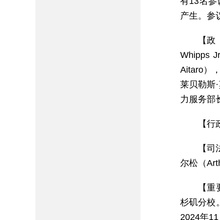
有13名
产生。参议长
【政
Whipp
Aitar
莱贝勒斯·莫
力服务部长加
【行
【司
尔松（Art
【重
杉矶分校。
2024年