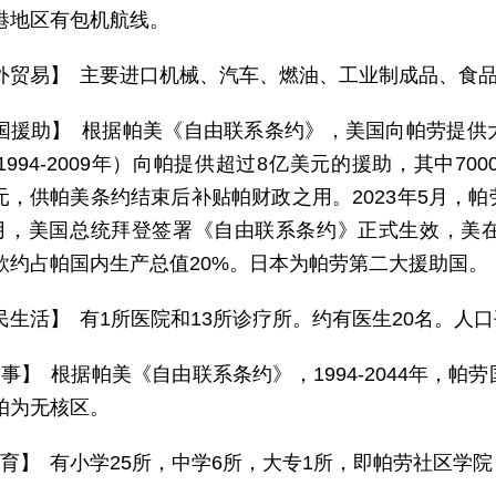
港地区有包机航线。
外贸易】 主要进口机械、汽车、燃油、工业制成品、食
国援助】 根据帕美《自由联系条约》，美国向帕劳提供
1994-2009年）向帕提供超过8亿美元的援助，其中
亿美元，供帕美条约结束后补贴帕财政之用。2023年5月
年3月，美国总统拜登签署《自由联系条约》正式生效，美在
款约占帕国内生产总值20%。日本为帕劳第二大援助国。
民生活】 有1所医院和13所诊疗所。约有医生20名。人口
 事】 根据帕美《自由联系条约》，1994-2044年，
帕为无核区。
育】 有小学25所，中学6所，大专1所，即帕劳社区学院（Palau