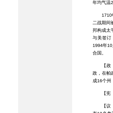
年均气温2
17
二战期间
邦构成太
与美签订
1994
合国。
【政
政，在帕政
成16个
【宪 
【议