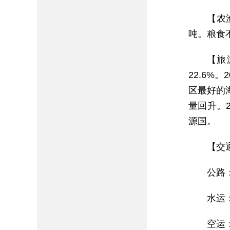
【农
吨。粮食
【旅
22.6%
区最好的
量回升。2
源国。
【交
公路
水运
空运