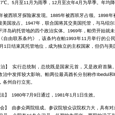
7℃。5月至11月为雨季，12月至次年4月为旱季。年均降
10年被西班牙探险家发现。1885年被西班牙占领。189
被美国攻占。1947年，联合国将其交美国托管，与马绍
平洋岛屿托管地的四个政治实体。1969年，帕劳开始就未
《自由联系条约》，该条约在帕1993年11月举行的
年10月1日结束其托管地位，成为独立的主权国家，但仍与
 治】 实行总统制，总统既是国家元首，又是政府首脑
治中发挥较大影响。帕两位最高酋长分别称作Ibedul和
州，各州自行立宪。
法】 1980年7月9日通过，1981年1月1日生效。
 会】 由参众两院组成。参议院较众议院权力大，具有