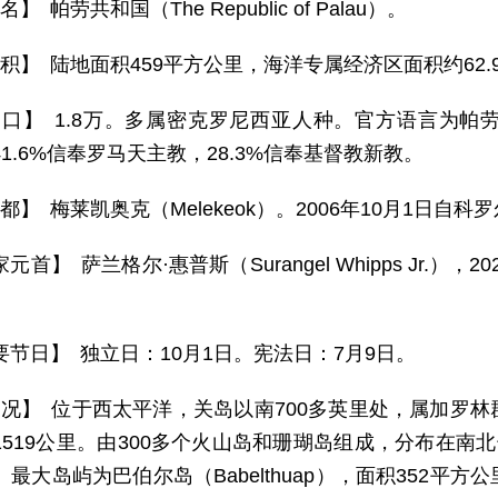
名】 帕劳共和国（The Republic of Palau）。
 积】 陆地面积459平方公里，海洋专属经济区面积约62
 口】 1.8万。多属密克罗尼西亚人种。官方语言为帕
1.6%信奉罗马天主教，28.3%信奉基督教新教。
都】 梅莱凯奥克（Melekeok）。2006年10月1日自科罗
元首】 萨兰格尔·惠普斯（Surangel Whipps Jr.）
要节日】 独立日：10月1日。宪法日：7月9日。
 况】 位于西太平洋，关岛以南700多英里处，属加罗
1519公里。由300多个火山岛和珊瑚岛组成，分布在南
最大岛屿为巴伯尔岛（Babelthuap），面积352