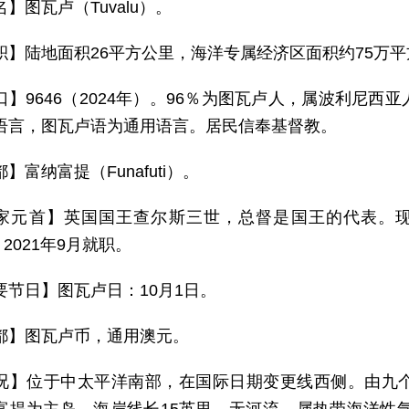
】图瓦卢（Tuvalu）。
积】陆地面积26平方公里，海洋专属经济区面积约75万
口】9646（2024年）。96％为图瓦卢人，属波利尼
语言，图瓦卢语为通用语言。居民信奉基督教。
】富纳富提（Funafuti）。
家元首】英国国王查尔斯三世，总督是国王的代表。现任总督托
），2021年9月就职。
要节日】图瓦卢日：10月1日。
都】图瓦卢币，通用澳元。
况】位于中太平洋南部，在国际日期变更线西侧。由九