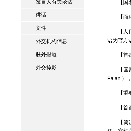
发言人有关谈话
【国名
讲话
【面
文件
【人
语为官方
外交机构信息
驻外报道
【首都
外交掠影
【国
Falani
【重
【首
【简