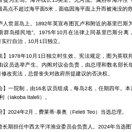
富提为主岛。海岸线长15英里。无河流。属热带海洋性气候
最高点不超过海平面5米，面临因海平面上升而被淹没的
卢人世居岛上。1892年英宣布图瓦卢和附近的基里巴斯为英
斯群岛殖民地”。1975年10月在法律上同基里巴斯分离
6月实行自治，10月1日独立。
法】1978年10月1日独立时生效。宪法规定，图为英
由议员选举产生。内阁对议会负责，由总理和数名部长
年6月修改宪法，总督丧失对政府所提建议的否决权。
会】一院制，由16名议员组成，每岛2名，任期四年。本届
Iakoba Italeli）。
】2024年2月，费莱蒂·泰奥（Feleti Teo）当选总理。
曾长期担任中西太平洋渔业委员会负责人。2024年当选