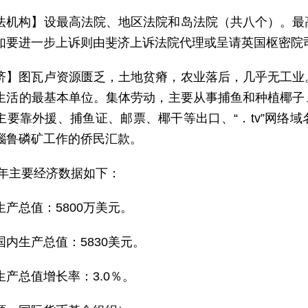
法机构】设最高法院、地区法院和岛法院（共八个）。最
如要进一步上诉则由斐济上诉法院代理或呈请英国枢密院
济】图瓦卢资源匮乏，土地贫瘠，农业落后，几乎无工业
生活的最基本单位。集体劳动，主要从事捕鱼和种植椰子
主要靠外援、捕鱼证、邮票、椰干等出口、“．tv”网络
瑙鲁磷矿工作的侨民汇款。
25年主要经济数据如下：
生产总值：5800万美元。
国内生产总值：5830美元。
生产总值增长率：3.0％。