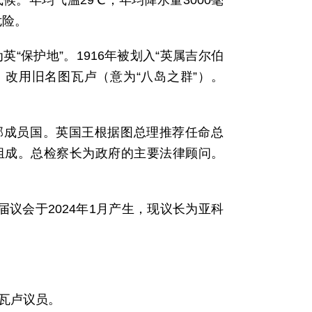
。年均气温29℃，年均降水量3000毫
危险。
“保护地”。1916年被划入“英属吉尔伯
，改用旧名图瓦卢（意为“八岛之群”）。
联邦成员国。英国王根据图总理推荐任命总
组成。总检察长为政府的主要法律顾问。
议会于2024年1月产生，现议长为亚科
图瓦卢议员。