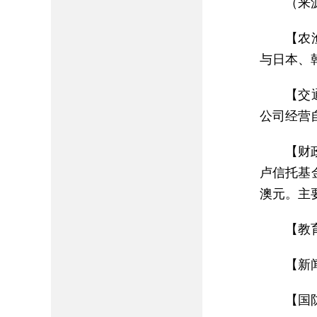
（来
【农
与日本、
【交
公司经营
【财
卢信托基金
澳元。主
【教
【新
【国