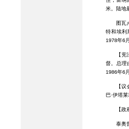
住，富纳
米。陆地
图瓦
特和埃利
1978年
【宪
督。总理
1986
【议
巴·伊塔莱利（
【政府
泰奥