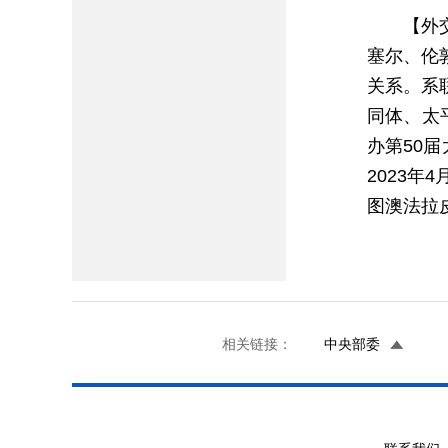
【外
塞尔、伦
关系。系
同体、太
办第50
2023
图澳法拉
相关链接：
中央部委