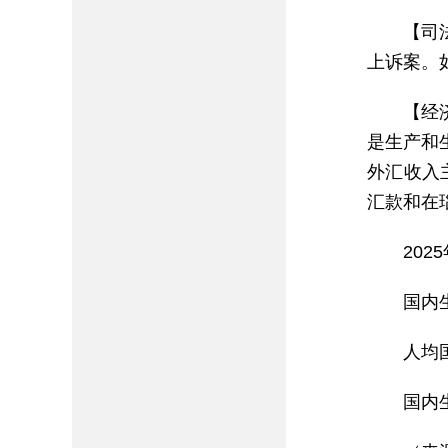
【司
上诉案。
【经
是生产和
外汇收入
汇款和在
20
国内
人均
国内