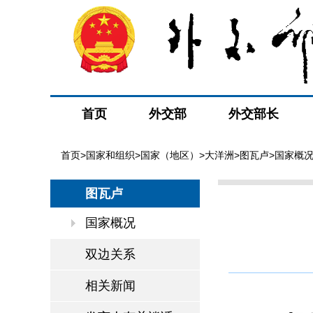
首页
外交部
外交部长
首页
>
国家和组织
>
国家（地区）
>
大洋洲
>
图瓦卢
>国家概
图瓦卢
国家概况
双边关系
相关新闻