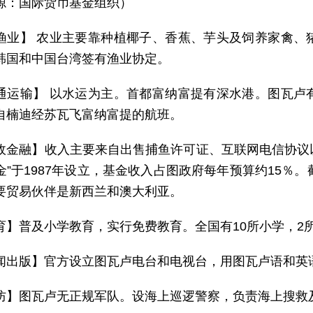
源：国际货币基金组织）
渔业】 农业主要靠种植椰子、香蕉、芋头及饲养家禽、
韩国和中国台湾签有渔业协定。
通运输】 以水运为主。首都富纳富提有深水港。图瓦卢
自楠迪经苏瓦飞富纳富提的航班。
政金融】收入主要来自出售捕鱼许可证、互联网电信协议以
”于1987年设立，基金收入占图政府每年预算约15％。截
要贸易伙伴是新西兰和澳大利亚。
育】普及小学教育，实行免费教育。全国有10所小学，2
闻出版】官方设立图瓦卢电台和电视台，用图瓦卢语和英
防】图瓦卢无正规军队。设海上巡逻警察，负责海上搜救