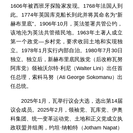
1606年被西班牙探险家发现。1768年法国人到
此。1774年英国库克船长到此并将其命名为“新
赫布里底”。1906年10月，英法签署共管公约，
该地沦为英法共管殖民地。1963年土著人成立
第一个政党—乡村党，要求收回土地和实现独
立。1978年1月实行内部自治。1980年7月30日
独立。独立后，新赫布里底民族党（后改称瓦努
阿库党）领袖沃尔特·利尼（Walter Lini）出任首
任总理，索科马努（Ati George Sokomanu）出
任总统。
2025年1月，瓦举行议会大选，选出第14届
议会成员。2025年2月，领袖党、瓦库党、伊奥
科集团、统一变革运动党、土地和正义党成立执
政联盟并组阁，约坦·纳帕特（Jotham Napat）