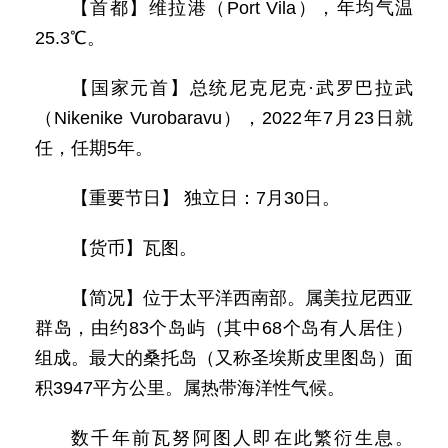
【首都】维拉港（Port Vila），年均气温
25.3℃。
【国家元首】总统尼克尼克·武罗巴拉武
（Nikenike Vurobaravu），2022年7月23日就
任，任期5年。
【重要节日】 独立日：7月30日。
【货币】瓦图。
【简况】位于太平洋西南部。属美拉尼西亚
群岛，由约83个岛屿（其中68个岛有人居住）
组成。最大的桑托岛（又称圣埃斯皮里图岛）面
积3947平方公里。属热带海洋性气候。
数千年前瓦努阿图人即在此繁衍生息。