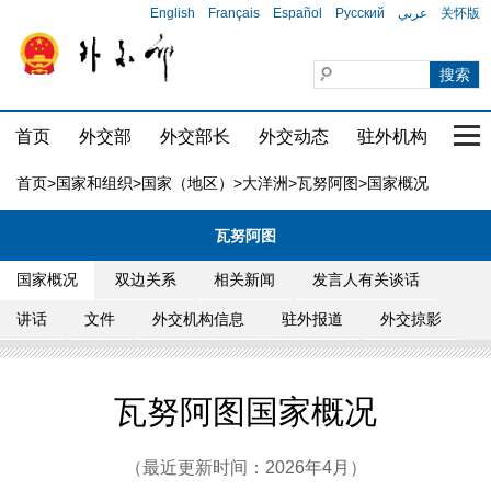
English
Français
Español
Русский
عربي
关怀版
首页
外交部
外交部长
外交动态
驻外机构
国家
首页
>
国家和组织
>
国家（地区）
>
大洋洲
>
瓦努阿图
>国家概况
瓦努阿图
国家概况
双边关系
相关新闻
发言人有关谈话
讲话
文件
外交机构信息
驻外报道
外交掠影
瓦努阿图国家概况
（最近更新时间：2026年4月）