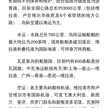
长期得不到保养和维护。部分道路升级改造为沥
青路。目前全国公路总长约3000公里（包括维
拉港、卢甘维尔市政府及6个省管辖的地方公
路），岛际交通以海运为主。
水运：水路总长780公里。岛间运输船舶的
最大吨位为200多吨，现有船舶多破旧落后。维
拉港和桑托港为国际海港，可停靠万吨商船。
瓦是新兴的船旗国，目前约有600条船悬挂
瓦国旗。中瓦海运航线有天津/上海—釜山—维
拉港、广州—香港—悉尼—维拉港。
空运：各主要岛屿都有机场。维拉港市和卢
甘维尔市有国际机场，可直飞澳大利亚、新西
兰、斐济、所罗门群岛和新喀里多尼亚。瓦努阿