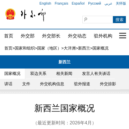
English
Français
Español
Русский
عربي
关怀版
首页
外交部
外交部长
外交动态
驻外机构
国家
首页
>
国家和组织
>
国家（地区）
>
大洋洲
>
新西兰
>国家概况
新西兰
国家概况
双边关系
相关新闻
发言人有关谈话
讲话
文件
外交机构信息
驻外报道
外交掠影
新西兰国家概况
（最近更新时间：2026年4月）