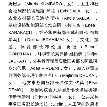
姆巴罗（Mirela KUMBARO，女），卫生和社
会福利部长埃维斯·萨拉（Evis SALA，女），
农业农村部长安迪斯·萨拉（Andis SALLA），
基础设施和能源部长埃奈阿·卡拉卡奇（Enea
KARAKAÇI），经济和创新部长戴莉娜·伊布拉
希马伊（Delina IBRAHIMAJ,女），文化、旅
游、体育部长布伦迪·贡捷（Blendi
GONXHJA），环境部长索弗扬·姚帕伊（Sofjan
JAUPAJ），公共管理和反腐败国务部长阿戴阿·
皮尔代尼（Adea PIRDENI，女），加入欧盟谈
判国务部长玛伊琳达·祖卡（Majlinda DHUKA，
女），地方事务国务部长埃尔文·代莫（Ervin
DEMO），政府同议会关系国务部长埃里奥娜·
伊斯玛伊利（Erjona ISMAILI，女），公共采购
事务国务部长迪埃拉（Diella，人工智能政府虚