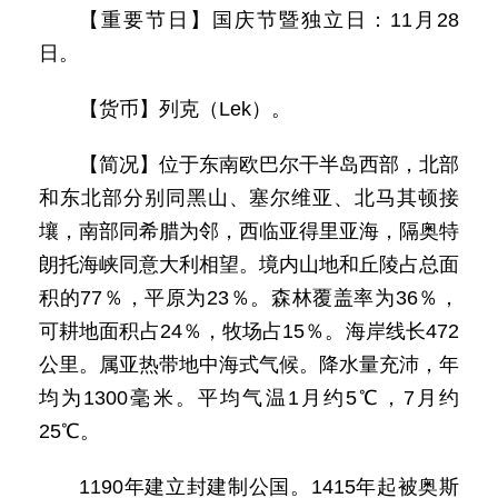
【重要节日】国庆节暨独立日：11月28
日。
【货币】列克（Lek）。
【简况】位于东南欧巴尔干半岛西部，北部
和东北部分别同黑山、塞尔维亚、北马其顿接
壤，南部同希腊为邻，西临亚得里亚海，隔奥特
朗托海峡同意大利相望。境内山地和丘陵占总面
积的77％，平原为23％。森林覆盖率为36％，
可耕地面积占24％，牧场占15％。海岸线长472
公里。属亚热带地中海式气候。降水量充沛，年
均为1300毫米。平均气温1月约5℃，7月约
25℃。
1190年建立封建制公国。1415年起被奥斯