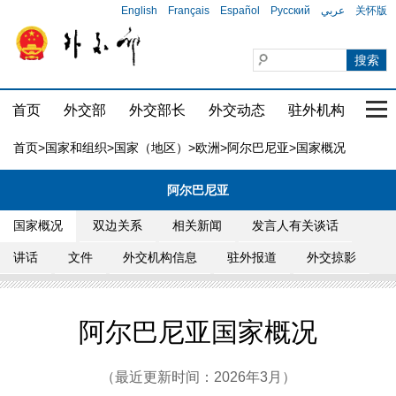
English
Français
Español
Русский
عربي
关怀版
首页
外交部
外交部长
外交动态
驻外机构
国家
首页
>
国家和组织
>
国家（地区）
>
欧洲
>
阿尔巴尼亚
>国家概况
阿尔巴尼亚
国家概况
双边关系
相关新闻
发言人有关谈话
讲话
文件
外交机构信息
驻外报道
外交掠影
阿尔巴尼亚国家概况
（最近更新时间：2026年3月）