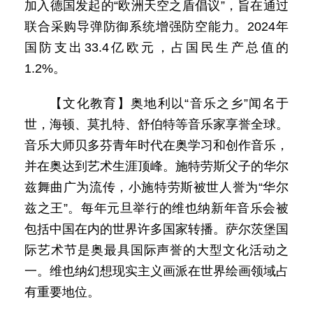
加入德国发起的“欧洲天空之盾倡议”，旨在通过
联合采购导弹防御系统增强防空能力。2024年
国防支出33.4亿欧元，占国民生产总值的
1.2%。
【文化教育】奥地利以“音乐之乡”闻名于
世，海顿、莫扎特、舒伯特等音乐家享誉全球。
音乐大师贝多芬青年时代在奥学习和创作音乐，
并在奥达到艺术生涯顶峰。施特劳斯父子的华尔
兹舞曲广为流传，小施特劳斯被世人誉为“华尔
兹之王”。每年元旦举行的维也纳新年音乐会被
包括中国在内的世界许多国家转播。萨尔茨堡国
际艺术节是奥最具国际声誉的大型文化活动之
一。维也纳幻想现实主义画派在世界绘画领域占
有重要地位。