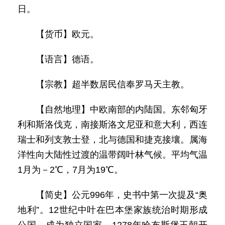
日。
【货币】欧元。
【语言】德语。
【宗教】超半数居民信奉罗马天主教。
【自然地理】中欧南部的内陆国。东邻匈牙
利和斯洛伐克，南接斯洛文尼亚和意大利，西连
瑞士和列支敦士登，北与德国和捷克接壤。属海
洋性向大陆性过渡的温带阔叶林气候。平均气温
1月为－2℃，7月为19℃。
【简史】公元996年，史书中第一次提及“奥
地利”。12世纪中叶在巴本堡家族统治时期形成