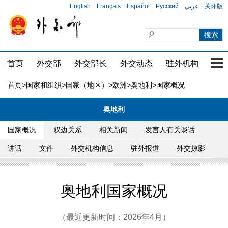
English
Français
Español
Русский
عربي
关怀版
首页
外交部
外交部长
外交动态
驻外机构
国家
首页
>
国家和组织
>
国家（地区）
>
欧洲
>
奥地利
>国家概况
奥地利
国家概况
双边关系
相关新闻
发言人有关谈话
讲话
文件
外交机构信息
驻外报道
外交掠影
奥地利国家概况
（最近更新时间：2026年4月）