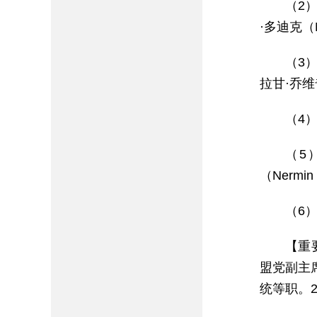
（2）
·多迪克（M
（3）
拉甘·乔
（4）
（5）
（Nermin
（6）
【重
盟党副主
统等职。2