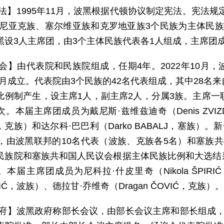
 法】1995年11月，波黑根据代顿协议制定宪法。宪法
什尼亚克族、塞尔维亚族和克罗地亚族3个民族为主体民
黑设3人主席团，由3个主体民族代表各1人组成，主席团
 会】由代表院和民族院组成，任期4年。2022年10月
12月成立。代表院由3个民族的42名代表组成，其中28
比例制产生，设主席1人，副主席2人，分属3族。主席一
。本届主席团成员为戴尼斯·兹维兹迪奇（Denis ZVIZD
A，克族）和达尔科·巴巴利（Darko BABALJ，塞族）
位，由波黑联邦的10名代表（波族、克族各5名）和塞族
民族院和塞族共和国人民议会根据主体民族比例和大选结
本届主席团成员为尼科拉·什皮里奇（Nikola ŠPIRI
VIĆ，波族）、德拉甘·乔维奇（Dragan ČOVIĆ，克族）。
 府】波黑政府称部长会议，由部长会议主席和部长组成