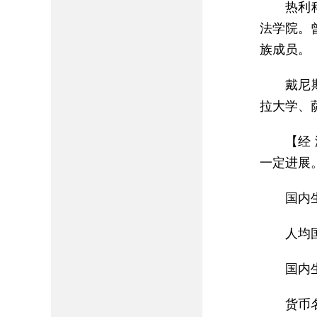
热利
法学院。
族成员。
戴尼
拉大学、
【经
一定进展
国内
人均
国内
货币名