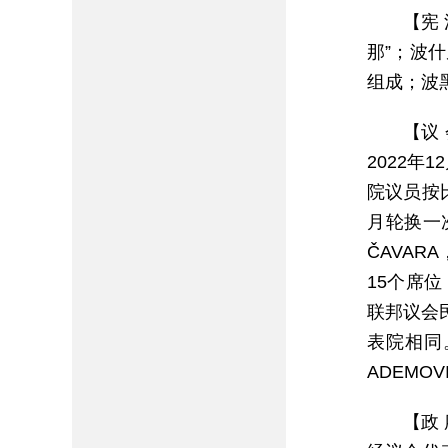
【宪
那”；波
组成；波
【议
2022年
院议员按
月轮换一次
ČAVAR
15个席
联邦议会
表院相同。
ADEMO
【政