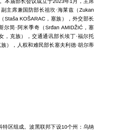
本届部长会议成立于2023年1月，主席
有：副主席兼国防部长祖坎·海莱兹（Zukan
taša KOŠARAC，塞族），外交部长
斯尔简·阿米季奇（Srđan AMIDŽIĆ，塞
AK，女，克族），交通通讯部长埃丁·福尔托
ZA，克族），人权和难民部长塞夫利德·胡尔蒂
科特区组成。波黑联邦下设10个州：乌纳