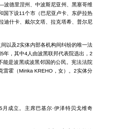
—波德里涅州、中波斯尼亚州、黑塞哥维
和国下设11个市（巴尼亚卢卡、东萨拉热
拉迪什卡、戴尔文塔、拉克塔希、普尔尼
之间以及2实体内部各机构间纠纷的唯一法
5年，其中4人由波黑联邦代表院选出，2
不能是波黑或波黑邻国的公民。宪法法院
雷霍（Minka KREHO，女）。2实体分
：1990年5月成立。主席巴基尔·伊泽特贝戈维奇