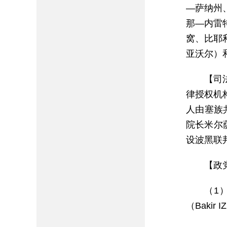
—萨纳州
那—内雷
窝、比耶
亚沃尔）
【司
律授权机
人由塞族
院长米尔萨
设波黑联
【政
（1）
（Bakir 