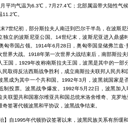
月平均气温为6.3℃，7月27.4℃；北部属温带大陆性气候，
11.2℃。
纪末7世纪初，部分斯拉夫人南迁到巴尔干半岛，在波斯尼
立独立的波斯尼亚公国。14世纪末，波斯尼亚进入鼎盛时
年被奥匈帝国占领。1914年6月28日，奥匈帝国皇储弗兰
次世界大战。1918年第一次世界大战结束后，南部斯拉
人王国，1929年改称南斯拉夫王国，波黑是其中的一部分
人民取得反法西斯战争胜利，成立南斯拉夫联邦人民共和国
波黑成为其中一个共和国。1992年3月，波黑就国家
抵制投票。波黑战争爆发。1992年5月22日，波黑加入联
拉夫联盟共和国塞尔维亚共和国总统米洛舍维奇、克罗地
维奇签署代顿波黑和平协议，波黑战争结束。
 治】自1995年代顿协议签署以来，波黑民族关系有所缓