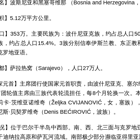
名】波斯尼亚和黑塞哥维那 （Bosnia and Herzegovina，B
积】5.12万平方公里。
 口】353万。主要民族为：波什尼亚克族，约占总人口50
族，约占总人口15.4%。3族分别信奉伊斯兰教、东正
克罗地亚语。
都】萨拉热窝（Sarajevo），人口27万人。
家元首】主席团行使国家元首职责，由波什尼亚克、塞尔
席团轮值主席由三族代表轮流担任，每8个月轮换一次。本届
卡·茨维亚诺维奇（Željka CVIJANOVIĆ，女，塞族），
斯·贝契罗维奇（Denis BEĆIROVIĆ，波族）。
 况】位于巴尔干半岛中西部。南、西、北三面与克罗地
于迪纳拉高原和萨瓦河流域。南部极少部分濒临亚得里亚海