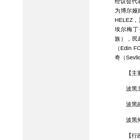
经议会代
为博尔娅娜
HELEZ
埃尔梅丁·
族），民政
（Edin
奇（Sevl
【主
波黑主席
波黑政府
波黑外
【行