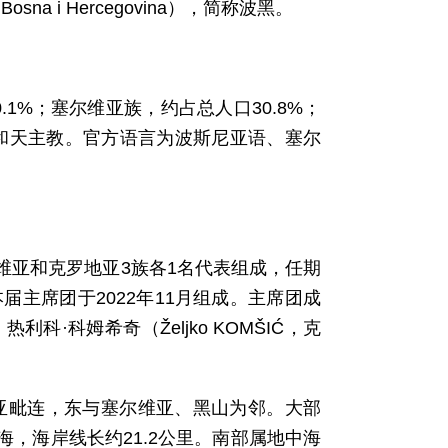
osna i Hercegovina），简称波黑。
.1%；塞尔维亚族，约占总人口30.8%；
教和天主教。官方语言为波斯尼亚语、塞尔
维亚和克罗地亚3族各1名代表组成，任期
主席团于2022年11月组成。主席团成
热利科·科姆希奇（Željko KOMŠIĆ，克
亚毗连，东与塞尔维亚、黑山为邻。大部
，海岸线长约21.2公里。南部属地中海