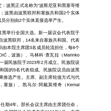
规定：波黑正式名称为“波斯尼亚和黑塞哥维
族；波黑由波黑联邦和塞族共和国2个实体
成员分别由2个实体直接选举产生。
，波黑举行全国大选。新一届议会代表院于
名来自波黑联邦，14名来自塞族共和国。代表
职由本院主席团3名成员轮流担任，每8个
IĆ，波族）、马林科·查瓦拉（Marinko
。新一届民族院于2023年2月成立。民族院设
共和国的5名代表组成。民族院议员由波黑
果推选产生。主席、副主席轮值方式与代
Ć，塞族）、凯马尔·阿戴莫维奇（Kemal
，任期4年。部长会议主席由主席团任命，