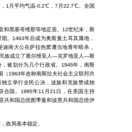
1月平均气温-0.2℃，7月22.7℃。全国
亚和黑塞哥维那等地定居。12世纪末，斯
期。1463年后成为奥斯曼土耳其属地，
兹·斐迪南大公在萨拉热窝遭当地青年暗杀，
夫民族成立了塞尔维亚人—克罗地亚人—斯
，被划分为几个行政省。1945年，南斯
（1963年改称南斯拉夫社会主义联邦共
是否独立举行全民公决，波族和克族赞成独
合国。1995年11月21日，在美国主持
亚共和国总统图季曼和波黑共和国总统伊
和，政局基本稳定。