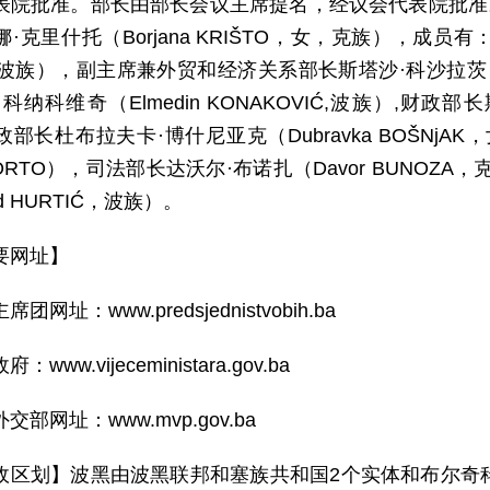
表院批准。部长由部长会议主席提名，经议会代表院批准。
·克里什托（Borjana KRIŠTO，女，克族），成员
，波族），副主席兼外贸和经济关系部长斯塔沙·科沙拉茨（S
科纳科维奇（Elmedin KONAKOVIĆ,波族）,财政部长
部长杜布拉夫卡·博什尼亚克（Dubravka BOŠNj
 FORTO），司法部长达沃尔·布诺扎（Davor BUNO
id HURTIĆ，波族）。
要网址】
团网址：www.predsjednistvobih.ba
：www.vijeceministara.gov.ba
交部网址：www.mvp.gov.ba
政区划】波黑由波黑联邦和塞族共和国2个实体和布尔奇