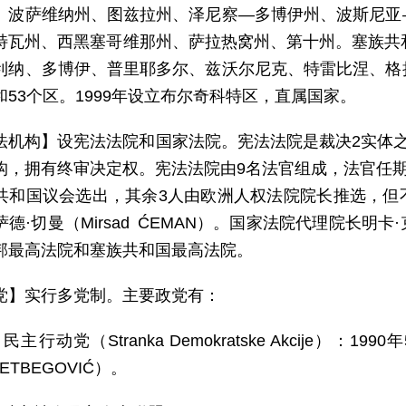
、波萨维纳州、图兹拉州、泽尼察—多博伊州、波斯尼亚
特瓦州、西黑塞哥维那州、萨拉热窝州、第十州。塞族共
利纳、多博伊、普里耶多尔、兹沃尔尼克、特雷比涅、格
和53个区。1999年设立布尔奇科特区，直属国家。
法机构】设宪法法院和国家法院。宪法法院是裁决2实体
构，拥有终审决定权。宪法法院由9名法官组成，法官任期
共和国议会选出，其余3人由欧洲人权法院院长推选，但
德·切曼（Mirsad ĆEMAN）。国家法院代理院长明卡·克
邦最高法院和塞族共和国最高法院。
党】实行多党制。主要政党有：
民主行动党（Stranka Demokratske Akcije）
IZETBEGOVIĆ）。