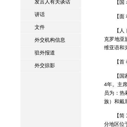
发言人有关谈话
【国 
讲话
【面 
文件
【人
克罗地亚
外交机构信息
维亚语和
驻外报道
【首 
外交掠影
【国
4年。主
员为：热莉
族）和戴尼
【简
分地区位