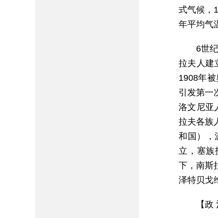
式气候，1
年平均气温
6世
拉夫人建
1908
引发第一
洛文尼亚
拉夫各族
和国），
立，塞族
下，南斯
泽特贝戈
【政