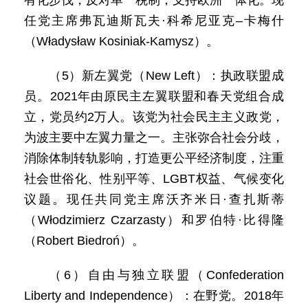
有化步伐，反对单一税制，支持欧洲一体化。现
任党主席弗瓦迪斯瓦夫·科希尼亚克–卡梅什
（Władysław Kosiniak-Kamysz）。
（5）新左翼党（New Left）：执政联盟成
员。2021年由原民主左翼联盟和春天党组合成
立，党员约2万人。该党为社会民主主义政党，
为波主要中左翼力量之一。主张弥合社会分歧，
消除体制转轨影响，打造更公平经济制度，注重
社会世俗化、性别平等、LGBT权益、气候变化
议题。现任共同党主席沃齐米日·查扎斯蒂
（Włodzimierz Czarzasty）和罗伯特·比得隆
（Robert Biedroń）。
（6）自由与独立联盟（Confederation
Liberty and Independence）：在野党。2018年