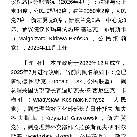
议院席位分配情况（2026年4月）：法律与公正
党34席，公民联盟43席，波兰2050党2席，人民
党7席，新左翼党8席，新波兰党3席，中心党3
席。参议院议长玛乌戈热塔·基达瓦—布翁斯卡
（Małgorzata Kidawa-Błońska，公民纲领
党），2023年11月上任。
【政 府】 本届政府于2023年12月成立，
2025年7月进行改组。当前内阁名单如下：总理
唐纳德·图斯克（Donald Tusk，公民联盟），副
总理兼国防部部长瓦迪斯瓦夫·科西尼亚克—卡
梅什（Władysław Kosiniak-Kamysz，人民
党），副总理兼数字化部部长克日什托夫·加夫
科夫斯基（Krzysztof Gawkowski，新左翼
党），副总理兼外交部部长拉多斯瓦夫·西科尔
斯基（Radosław Sikorski，公民联盟），教育