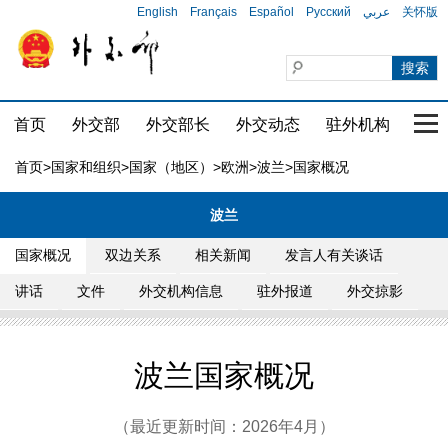
English
Français
Español
Русский
عربي
关怀版
首页
外交部
外交部长
外交动态
驻外机构
国家
首页
>
国家和组织
>
国家（地区）
>
欧洲
>
波兰
>国家概况
波兰
国家概况
双边关系
相关新闻
发言人有关谈话
讲话
文件
外交机构信息
驻外报道
外交掠影
波兰国家概况
（最近更新时间：2026年4月）