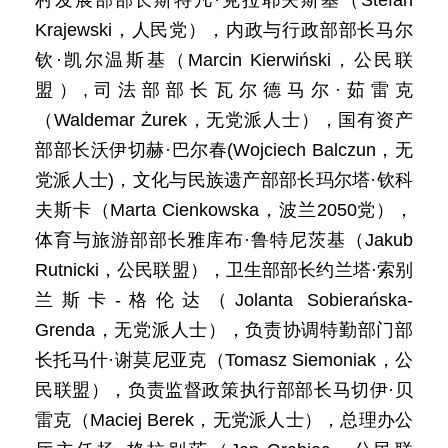
村发展部部长斯特凡·克拉耶夫斯基（Stefan
Krajewski，人民党），内政与行政部部长马尔
钦·凯尔温斯基（Marcin Kierwiński，公民联
盟）,司法部部长瓦尔德马尔·茹雷克
（Waldemar Żurek，无党派人士），国有资产
部部长沃伊切赫·巴尔春(Wojciech Balczun，无
党派人士)，文化与民族遗产部部长玛尔塔·钦科
夫斯卡（Marta Cienkowska，波兰2050党），
体育与旅游部部长雅库布·鲁特尼茨基（Jakub
Rutnicki，公民联盟），卫生部部长约兰塔·索别
兰斯卡-格伦达（Jolanta Sobierańska-
Grenda，无党派人士），负责协调特勤部门部
长托马什·谢莫尼亚克（Tomasz Siemoniak，公
民联盟），负责监督政策执行部部长马切伊·贝
雷克（Maciej Berek，无党派人士），总理办公