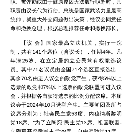
职、被弹劾或由于健康原因无法履行职务时，其
职责由议长代为行使。总统是国家武装力量最高
统帅，就重大外交问题做出决策，经议会同意任
命和撤换总理，根据总理推荐任命和撤换部长。
【议 会】国家最高立法机关，实行一院
制，共有141个席位（含议长），任期4年。凡
年满25岁、在立定居的立公民均有权竞选议
员。其中71名议员由全国71个选区直接选出，
其余70名由进入议会的政党产生，获得5%以上
选票的政党和7%以上选票的政党联盟可进入议
会，并根据各自获得选票的比例分配议席。本届
议会于2024年10月选举产生。主要党团及所占
议席分别为：社会民主党53席、内穆纳斯黎明
党18席、“为了立陶宛”民主党13席、祖国联盟-
立陶宛基督教民主党28席、自由运动党11席、