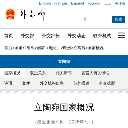
English
Français
Español
Русский
عربي
关怀版
首页
外交部
外交部长
外交动态
驻外机构
国家
首页
>
国家和组织
>
国家（地区）
>
欧洲
>
立陶宛
>国家概况
立陶宛
国家概况
双边关系
相关新闻
发言人有关谈话
讲话
文件
外交机构信息
驻外报道
外交掠影
立陶宛国家概况
（最近更新时间：2026年7月）