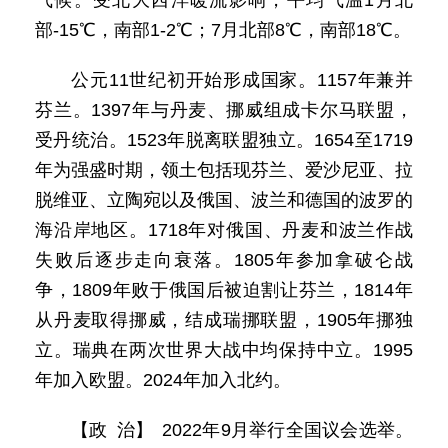
气候。受北大西洋暖流影响，平均气温1月北
部-15℃，南部1-2℃；7月北部8℃，南部18℃。
公元11世纪初开始形成国家。1157年兼并
芬兰。1397年与丹麦、挪威组成卡尔马联盟，
受丹统治。1523年脱离联盟独立。1654至1719
年为强盛时期，领土包括现芬兰、爱沙尼亚、拉
脱维亚、立陶宛以及俄国、波兰和德国的波罗的
海沿岸地区。1718年对俄国、丹麦和波兰作战
失败后逐步走向衰落。1805年参加拿破仑战
争，1809年败于俄国后被迫割让芬兰，1814年
从丹麦取得挪威，结成瑞挪联盟，1905年挪独
立。瑞典在两次世界大战中均保持中立。1995
年加入欧盟。2024年加入北约。
【政 治】 2022年9月举行全国议会选举。