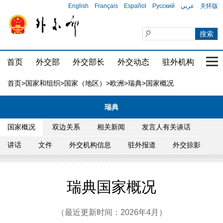
English
Français
Español
Русский
عربي
关怀版
首页
外交部
外交部长
外交动态
驻外机构
国家
首页
>
国家和组织
>
国家（地区）
>
欧洲
>
瑞典
>国家概况
瑞典
国家概况
双边关系
相关新闻
发言人有关谈话
讲话
文件
外交机构信息
驻外报道
外交掠影
瑞典国家概况
（最近更新时间：2026年4月）