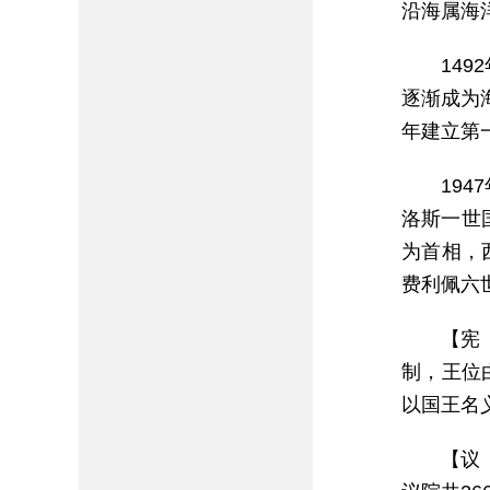
沿海属海洋
14
逐渐成为
年建立第一
19
洛斯一世国
为首相，
费利佩六
【宪
制，王位
以国王名
【议