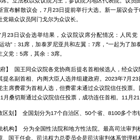
66席。立法权以众议院为主，参议院为地区代表院。议员由普
斯宣布解散议会，7月23日提前举行大选。新一届议会于
社党籍众议员阿门戈尔为众议长。
7月23日议会选举结果，众议院议席分配情况：人民党：1
结运动”：31席，加泰罗尼亚共和左翼：7席，“一起为了加
主义党：5席，其余：3席。
 府】 国王同众议院各党协商后提名首相候选人，经众
其提名副首相、内阁大臣人选并组建政府。2023年7月2
党主席费霍为首相人选，但费霍未通过众议院信任投票。
11月桑切斯通过众议院信任投票，成功连任首相。11月2
政区划】 全国划分为17个自治区、50个省、8100多
法机构】 分为全国性法院和地方性法院。最高司法审判
荐、国王任命。司法权力总委员会是司法审判体系管理机