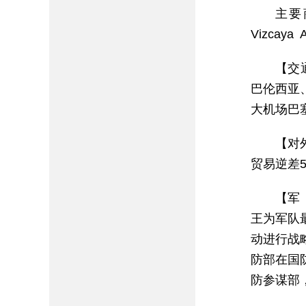
主要
Vizcay
【交
巴伦西亚
大机场巴
【对
贸易逆差5
【军
王为军队
动进行战
防部在国
防参谋部