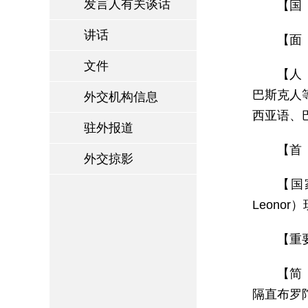
发言人有关谈话
【国 
讲话
【面 
文件
【人
巴斯克人
外交机构信息
西亚语、
驻外报道
【首 
外交掠影
【国
Leono
【重
【简
隔直布罗