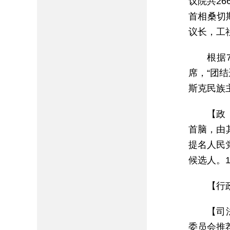
议院共2
首相桑切
议长，工
根据
席，“团
斯克民族
【政
首脑，由
提名人民
候选人。
【行
【司
委员会推