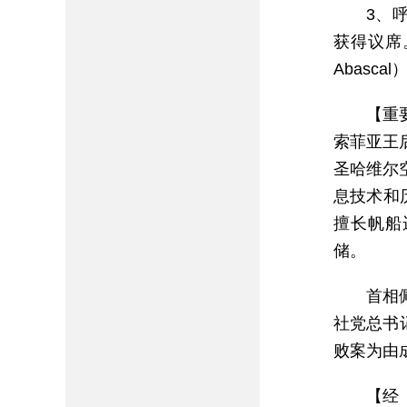
3、
获得议席。
Abascal
【重
索菲亚王
圣哈维尔
息技术和
擅长帆船运
储。
首相佩
社党总书记
败案为由成
【经