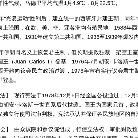
性气候。马德里平均气温1月4.9℃，8月22.5℃。
92年“光复运动”胜利后，建立统一的西班牙封建王朝，同年
海上强国，在欧、美、非、亚各洲均有殖民地。1588年西“
共和国。1931年建立第二共和国。1936至1939年爆发
47年佛朗哥名义上恢复君主制，但长期摄政独裁，架空王室权
王（Juan Carlos I）登基。1976年7月胡安·卡
西开始向议会民主政治过渡，1978年宣布实行议会君主制
世登基。
 法】 现行宪法于1978年12月6日经全国公投通过，1
由胡安·卡洛斯一世直系后代世袭。国王为国家元首，政
义独立行使司法审判权。宪法承认并保证各民族地区的自
 会】 由众议院和参议院组成，行使立法权，审批财政预