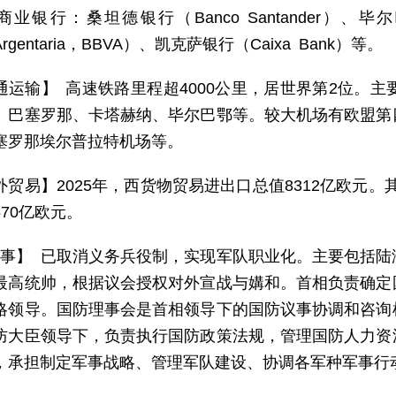
商业银行：桑坦德银行（Banco Santander）、毕尔
a Argentaria，BBVA）、凯克萨银行（Caixa Bank）等。
通运输】 高速铁路里程超4000公里，居世界第2位。主
、巴塞罗那、卡塔赫纳、毕尔巴鄂等。较大机场有欧盟第
塞罗那埃尔普拉特机场等。
外贸易】2025年，西货物贸易进出口总值8312亿欧元。其
70亿欧元。
 事】 已取消义务兵役制，实现军队职业化。主要包括
最高统帅，根据议会授权对外宣战与媾和。首相负责确定
略领导。国防理事会是首相领导下的国防议事协调和咨询
防大臣领导下，负责执行国防政策法规，管理国防人力资
，承担制定军事战略、管理军队建设、协调各军种军事行