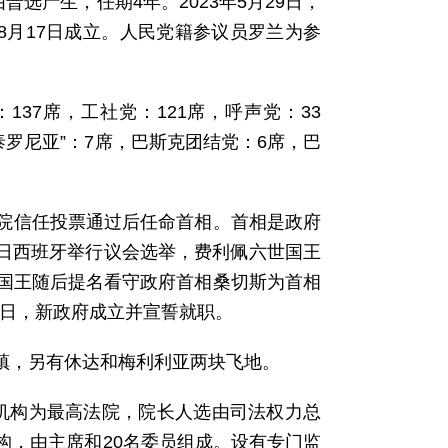
选产生，任期4年。2023年5月29日，
8月17日成立。人民党籍参议员罗兰为参
37席，工社党：121席，呼声党：33
泰罗尼亚”：7席，巴斯克团结党：6席，巴
议院信任投票通过后任命首相。首相是政府
3日西班牙举行议会选举，费利佩六世国王
国王随后提名看守政府首相桑切斯为首相
1日，新政府成立并宣誓就职。
个市镇，另有休达和梅利利亚两块飞地。
机构为最高法院，院长人选由司法权力总
构，由主席和20名委员组成。设有专门监