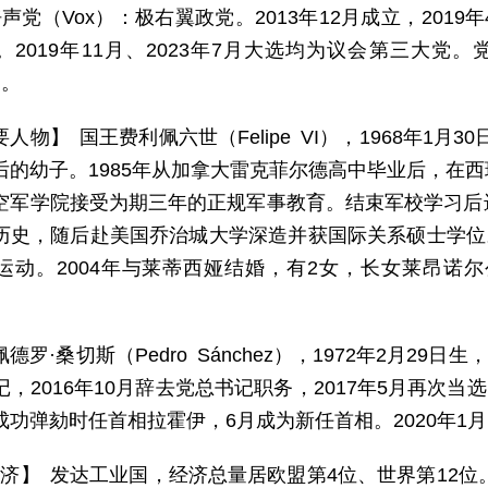
呼声党（Vox）：极右翼政党。2013年12月成立，201
2019年11月、2023年7月大选均为议会第三大党。党
）。
要人物】 国王费利佩六世（Felipe VI），1968年1
后的幼子。1985年从加拿大雷克菲尔德高中毕业后，在
空军学院接受为期三年的正规军事教育。结束军校学习后
历史，随后赴美国乔治城大学深造并获国际关系硕士学位。
动。2004年与莱蒂西娅结婚，有2女，长女莱昂诺尔公主（P
德罗·桑切斯（Pedro Sánchez），1972年2月29
，2016年10月辞去党总书记职务，2017年5月再次当
功弹劾时任首相拉霍伊，6月成为新任首相。2020年1月、
 济】 发达工业国，经济总量居欧盟第4位、世界第12位