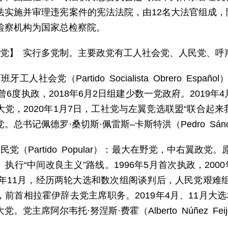
法实施并审理违宪案件的宪法法院，由12名大法官组成
检察机构为国家总检察院。
 党】 实行多党制。主要政党有工人社会党、人民党、呼声
班牙工人社会党（Partido Socialista Obrero Es
年曾6度执政，2018年6月2日组建少数一党政府。2019
党，2020年1月7日，工社党与左翼竞选联盟“联合起来
总书记佩德罗·桑切斯·佩雷斯–卡斯特洪（Pedro Sánchez 
民党（Partido Popular）：最大在野党，中右翼政党
执行“中间改良主义”路线。1996年5月首次执政，2000
16年11月，经历两轮大选和数次组阁谈判后，人民党艰难组
，前首相拉霍伊辞去党主席职务。2019年4月、11月大选
。党主席阿尔韦托·努涅斯·费霍（Alberto Núñez Fei