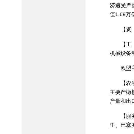
济遭受严
值1.69
【资
【工
机械设备
欧盟
【农
主要产橄
产量和出
【服
里、巴塞