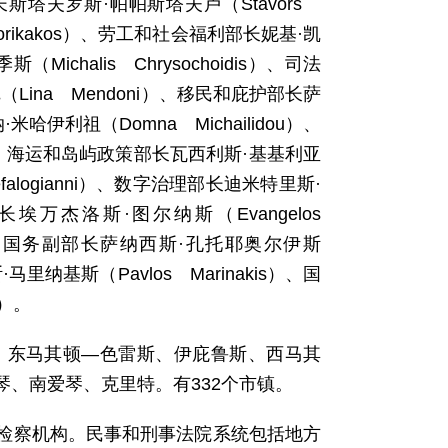
部长斯塔夫罗斯·帕帕斯塔夫卢（Stavors
dorikakos）、劳工和社会福利部长妮基·凯
ichalis Chrysochoidis）、司法
尼（Lina Mendoni）、移民和庇护部长萨
哈伊利祖（Domna Michailidou）、
as）、海运和岛屿政策部长瓦西利斯·基基利亚
efalogianni）、数字治理部长迪米特里斯·
部长埃万杰洛斯·图尔纳斯（Evangelos
os）、国务副部长萨纳西斯·孔托耶奥尔伊斯
马里纳基斯（Pavlos Marinakis）、国
s）。
、东马其顿—色雷斯、伊庇鲁斯、西马其
、南爱琴、克里特。有332个市镇。
检察机构。民事和刑事法院系统包括地方