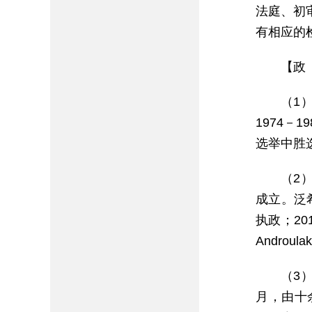
法庭、初
有相应的
【政
（1
1974－1
选举中胜选
（2）
成立。泛希
执政；2
Androula
（3）
月，由十