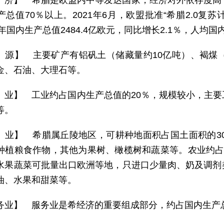
 济】 希腊是欧盟内中等发达国家，经济对外依存度高
总值70％以上。2021年6月，欧盟批准“希腊2.0复
5年国内生产总值2484.4亿欧元，同比增长2.1％，人均国
 源】 主要矿产有铝矾土（储藏量约10亿吨）、褐煤
金、石油、大理石等。
 业】 工业约占国内生产总值的20％，规模较小，主
等。
 业】 希腊属丘陵地区，可耕种地面积占国土面积的30
种植粮食作物，其他为果树、橄榄树和蔬菜等。农业约占
水果蔬菜可批量出口欧洲等地，只进口少量肉、奶及调剂
油、水果和甜菜等。
务业】 服务业是希经济的重要组成部分，约占国内生产总