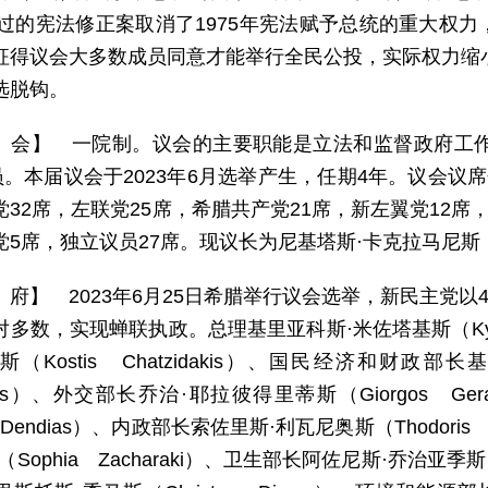
年通过的宪法修正案取消了1975年宪法赋予总统的重大权
征得议会大多数成员同意才能举行全民公投，实际权力缩小
选脱钩。
 会】 一院制。议会的主要职能是立法和监督政府工作
议员。本届议会于2023年6月选举产生，任期4年。议会议
党32席，左联党25席，希腊共产党21席，新左翼党12席
5席，独立议员27席。现议长为尼基塔斯·卡克拉马尼斯（Nikit
 府】 2023年6月25日希腊举行议会选举，新民主党以
多数，实现蝉联执政。总理基里亚科斯·米佐塔基斯（Kyriako
（Kostis Chatzidakis）、国民经济和财政部
akakis）、外交部长乔治·耶拉彼得里蒂斯（Giorgos Ge
s Dendias）、内政部长索佐里斯·利瓦尼奥斯（Thodori
Sophia Zacharaki）、卫生部长阿佐尼斯·乔治亚季斯（