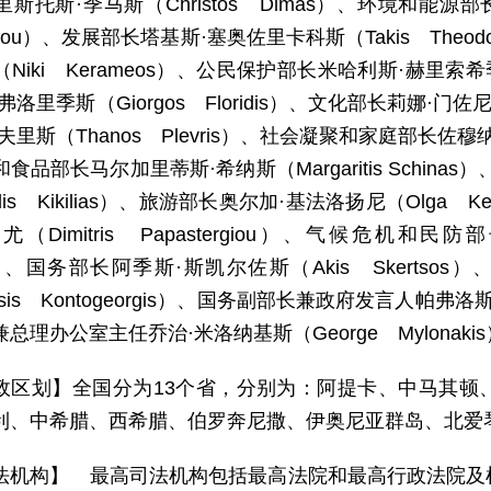
斯托斯·季马斯（Christos Dimas）、环境和能源
avrou）、发展部长塔基斯·塞奥佐里卡科斯（Takis Theo
iki Kerameos）、公民保护部长米哈利斯·赫里索希季斯（M
弗洛里季斯（Giorgos Floridis）、文化部长莉娜·门佐
里斯（Thanos Plevris）、社会凝聚和家庭部长佐穆纳·米
食品部长马尔加里蒂斯·希纳斯（Margaritis Schin
ilis Kikilias）、旅游部长奥尔加·基法洛扬尼（Olga K
（Dimitris Papastergiou）、气候危机和民防
as）、国务部长阿季斯·斯凯尔佐斯（Akis Skerts
ssis Kontogeorgis）、国务副部长兼政府发言人帕弗洛斯·
总理办公室主任乔治·米洛纳基斯（George Mylonaki
政区划】全国分为13个省，分别为：阿提卡、中马其顿
利、中希腊、西希腊、伯罗奔尼撒、伊奥尼亚群岛、北爱琴
法机构】 最高司法机构包括最高法院和最高行政法院及