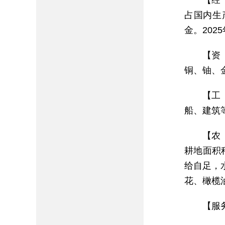
【经
占国内生产
金。202
【资
铜、铀、
【工
船、建筑
【农
耕地面积
给自足，
花、橄榄
【服