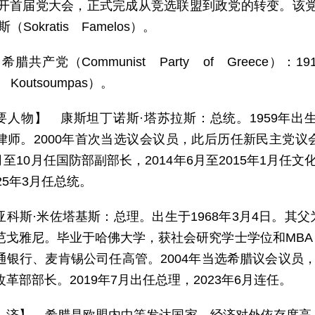
年召开首届党大会，正式完成从竞选联盟到政党的转变。该党曾
（Sokratis Famelos）。
希腊共产党（Communist Party of Greece
is Koutsoumpas）。
要人物】 康斯坦丁诺斯·塔苏拉斯：总统。1959年
律师。2000年首次当选议会议员，此后历任新民主党
9月至10月任国防部副部长，2014年6月至2015年1月任文
25年3月任总统。
亚科斯·米佐塔基斯：总理。出生于1968年3月4日。其
芭戈雅尼。毕业于哈佛大学，获社会研究学士学位和MB
银行、麦肯锡公司任高管。2004年当选希腊议会议员，后
革部部长。2019年7月出任总理，2023年6月连任。