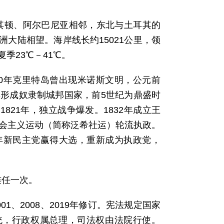
其顿、阿尔巴尼亚相邻，东北与土耳其的
大陆相望。海岸线长约15021公里，领
季23℃－41℃。
100年克里特岛曾出现米诺斯文明，公元前
0年形成奴隶制城邦国家，前5世纪为鼎盛时
821年，独立战争爆发。1832年成立王
社会主义运动（简称泛希社运）轮流执政。
9年新民主党赢得大选，重新成为执政党，
连任一次。
01、2008、2019年修订。宪法规定国家
统，行政权属总理，司法权由法院行使。