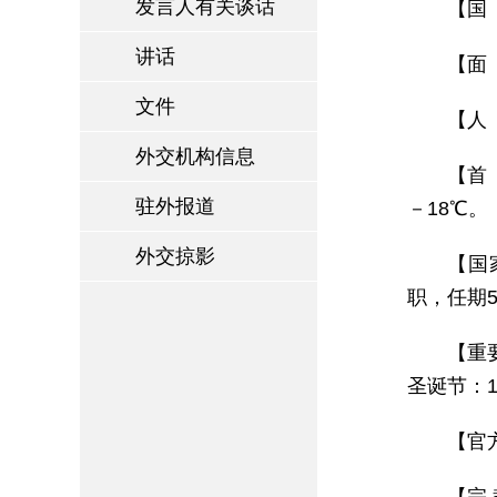
发言人有关谈话
【国 
讲话
【面
文件
【人
外交机构信息
【首
驻外报道
－18℃。
外交掠影
【国家
职，任期
【重
圣诞节：1
【官