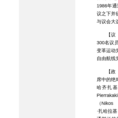
1986
议之下并
与议会大
【议
300名
变革运动
自由航线党
【政
席中的绝对
哈齐扎基斯
Pierr
（Niko
·扎哈拉基（