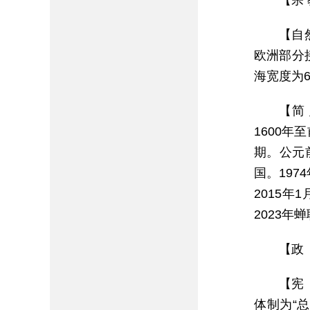
【宗
【自
欧洲部分
海宽度为
【简
1600
期。公元
国。19
2015
2023年
【政
【宪 
体制为“