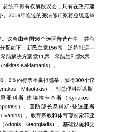
力，总统不再有权解散议会，只有在政府建
。2019年通过的宪法修正案将总统选举
。议会由全国56个选区普选产生，共有
席分配如下：新民主党156席，泛希社运—
，希腊解决方案党11席，希腊胜利党8席，
as Kaklamanis）。
40．6％的得票率赢得选举，获得300个议
s Mitsotakis）、副总理科斯蒂斯·
长基里亚科斯·皮埃拉卡基斯（Kyriakos
rapetritis）、国防部长尼科斯·登迪亚斯
s Livanios）、教育宗教和体育部长索菲亚
Adonis Georgiadis）、基础设施和交