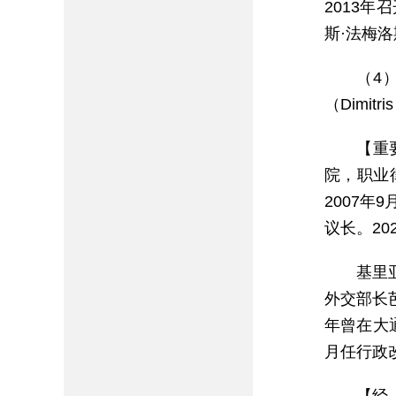
2013
斯·法梅洛斯
（4）
（Dimitr
【重
院，职业
2007年
议长。20
基里
外交部长
年曾在大通
月任行政改