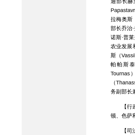
通部长赫里
Papast
拉梅奥斯（N
部长乔治·
诺斯·普莱夫
农业发展和
斯（Vass
帕帕斯泰尤
Tourn
（Thana
务副部长兼
【行
顿、色萨
【司