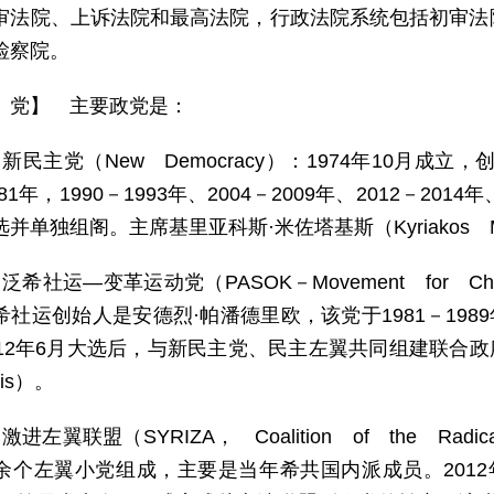
审法院、上诉法院和最高法院，行政法院系统包括初审法
检察院。
 党】 主要政党是：
）新民主党（New Democracy）：1974年10月成
981年，1990－1993年、2004－2009年、2012－201
并单独组阁。主席基里亚科斯·米佐塔基斯（Kyriakos Mit
泛希社运—变革运动党（PASOK－Movement for C
社运创始人是安德烈·帕潘德里欧，该党于1981－1989年、1
012年6月大选后，与新民主党、民主左翼共同组建联合政
kis）。
激进左翼联盟（SYRIZA， Coalition of the Radi
余个左翼小党组成，主要是当年希共国内派成员。201