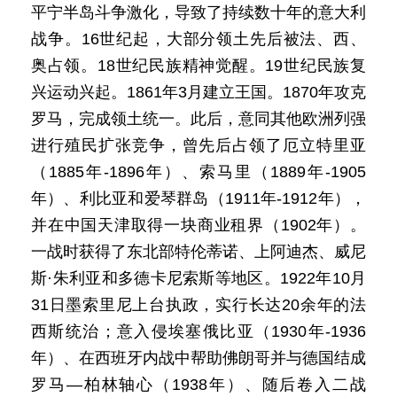
平宁半岛斗争激化，导致了持续数十年的意大利
战争。16世纪起，大部分领土先后被法、西、
奥占领。18世纪民族精神觉醒。19世纪民族复
兴运动兴起。1861年3月建立王国。1870年攻克
罗马，完成领土统一。此后，意同其他欧洲列强
进行殖民扩张竞争，曾先后占领了厄立特里亚
（1885年-1896年）、索马里（1889年-1905
年）、利比亚和爱琴群岛（1911年-1912年），
并在中国天津取得一块商业租界（1902年）。
一战时获得了东北部特伦蒂诺、上阿迪杰、威尼
斯·朱利亚和多德卡尼索斯等地区。1922年10月
31日墨索里尼上台执政，实行长达20余年的法
西斯统治；意入侵埃塞俄比亚（1930年-1936
年）、在西班牙内战中帮助佛朗哥并与德国结成
罗马—柏林轴心（1938年）、随后卷入二战