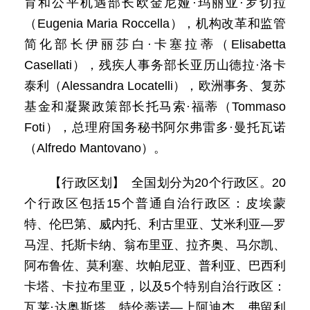
育和公平机遇部长欧金尼娅·玛丽亚·罗切拉
（Eugenia Maria Roccella），机构改革和监管
简化部长伊丽莎白·卡塞拉蒂（Elisabetta
Casellati），残疾人事务部长亚历山德拉·洛卡
泰利（Alessandra Locatelli），欧洲事务、复苏
基金和凝聚政策部长托马索·福蒂（Tommaso
Foti），总理府国务秘书阿尔弗雷多·曼托瓦诺
（Alfredo Mantovano）。
【行政区划】 全国划分为20个行政区。20
个行政区包括15个普通自治行政区：皮埃蒙
特、伦巴第、威内托、利古里亚、艾米利亚—罗
马涅、托斯卡纳、翁布里亚、拉齐奥、马尔凯、
阿布鲁佐、莫利塞、坎帕尼亚、普利亚、巴西利
卡塔、卡拉布里亚，以及5个特别自治行政区：
瓦莱·达奥斯塔、特伦蒂诺—上阿迪杰、弗留利