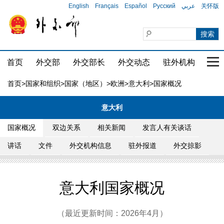
English
Français
Español
Русский
عربي
关怀版
首页
外交部
外交部长
外交动态
驻外机构
国家
首页
>
国家和组织
>
国家（地区）
>
欧洲
>
意大利
>国家概况
意大利
国家概况
双边关系
相关新闻
发言人有关谈话
讲话
文件
外交机构信息
驻外报道
外交掠影
意大利国家概况
（最近更新时间：2026年4月）