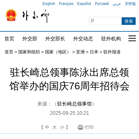
English
Français
Español
Русский
عربي
关怀版
首页
外交部
外交部长
外交动态
驻外机构
国家
首页
>
国家和组织
>
国家（地区）
>
亚洲
>
日本
>
驻外报道
驻长崎总领事陈泳出席总领
馆举办的国庆76周年招待会
来源：（
驻长崎总领事馆
）
2025-09-25 10:21
【
中
大
小
】
打印