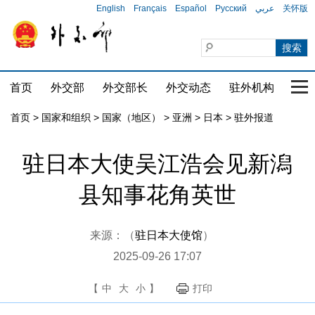
English
Français
Español
Русский
عربي
关怀版
首页
外交部
外交部长
外交动态
驻外机构
国家
首页
>
国家和组织
>
国家（地区）
>
亚洲
>
日本
>
驻外报道
驻日本大使吴江浩会见新潟
县知事花角英世
来源：（
驻日本大使馆
）
2025-09-26 17:07
【
中
大
小
】
打印