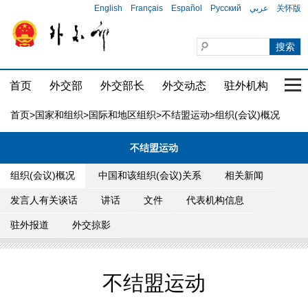
English
Français
Español
Русский
عربي
关怀版
首页
外交部
外交部长
外交动态
驻外机构
国家
首页
>
国家和组织
>
国际和地区组织
>
不结盟运动
>组织(会议)概况
不结盟运动
组织(会议)概况
中国和该组织(会议)关系
相关新闻
发言人有关谈话
讲话
文件
代表机构信息
驻外报道
外交掠影
不结盟运动