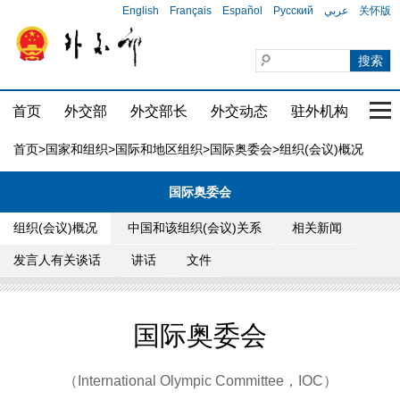
English
Français
Español
Русский
عربي
关怀版
首页
外交部
外交部长
外交动态
驻外机构
国家
首页
>
国家和组织
>
国际和地区组织
>
国际奥委会
>组织(会议)概况
国际奥委会
组织(会议)概况
中国和该组织(会议)关系
相关新闻
发言人有关谈话
讲话
文件
国际奥委会
（International Olympic Committee，IOC）