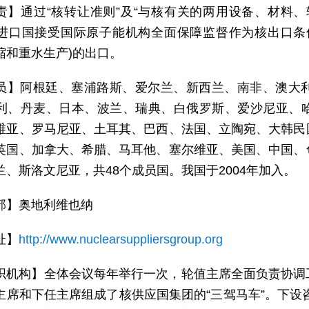
责】通过“核转让准则”及“与核有关的两用设备、材料
进口国接受国际原子能机构全面保障监督作为核出口条
缩和重水生产)的出口。
员】阿根廷、塞浦路斯、爱尔兰、新西兰、南非、澳大
利、丹麦、日本、波兰、瑞典、白俄罗斯、爱沙尼亚、
维亚、罗马尼亚、土耳其、巴西、法国、立陶宛、大韩民
英国、加拿大、希腊、马耳他、塞尔维亚、美国、中国、
兰、斯洛文尼亚，共48个成员国。我国于2004年加入。
部】奥地利维也纳
址】
http://www.nuclearsuppliersgroup.org
织机构】全体会议每年举行一次，轮值主席全面负责协调
主席和下任主席组成了核供应国集团的“三驾马车”。下设咨