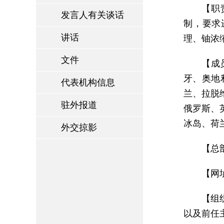
【职
发言人有关谈话
制，要求
讲话
理、铀浓
文件
【成
牙、奥地
代表机构信息
兰、拉脱
驻外报道
俄罗斯、
冰岛、荷
外交掠影
【总
【网
【组
以及前任