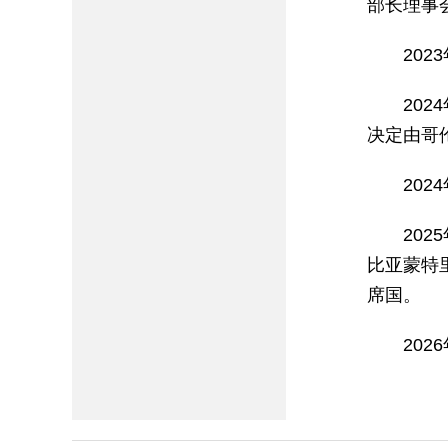
部长理事
20
20
决定由哥
20
20
比亚蒙特
席国。
20