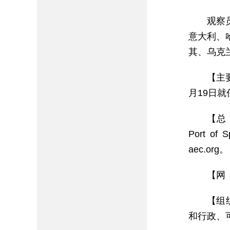
观察
意大利、
其、乌克
【主要
月19日就
【总 
Port of
aec.org。
【网 址
【组
和行政、