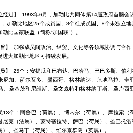
立经过】 1993年6月，加勒比共同体第14届政府首脑会
4日，加勒比地区25个成员国、3个准成员国、8个未独立
加勒比国家联盟（简称“加国联”）。
 旨】 加强成员间政治、经贸、文化等各领域协调与合
促进大加勒比地区可持续发展。
 员】 25个：安提瓜和巴布达、巴哈马、巴巴多斯、伯
米尼加、萨尔瓦多、墨西哥、格林纳达、危地马拉、圭
马、圣基茨和尼维斯、圣文森特和格林纳丁斯、圣卢西
员13个：阿鲁巴（荷属）、博内尔（荷属）、库拉索（
提尼克（法属）、蒙特塞拉特、萨巴（荷属）、圣巴托洛
属）、圣马丁（荷属）、维尔京群岛（英属）。