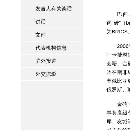
发言人有关谈话
巴西
讲话
词“砖”（
为BRICS
文件
20
代表机构信息
叶卡捷琳
驻外报道
会晤。金
晤在南非
外交掠影
塞俄比亚
俄罗斯、
金砖
事务高级
库、友城