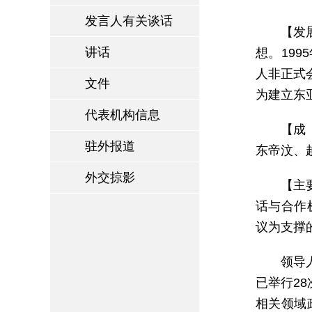
发言人有关谈话
【发
讲话
想。19
人非正式
文件
为建立东
代表机构信息
【成
驻外报道
东帝汶、
外交掠影
【主
话与合作
议为支撑
领导
已举行2
相关领域