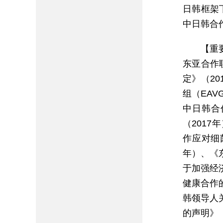
日韩框架
中日韩合
【重
东亚合作
定》（2
组（EAV
中日韩合
（201
作应对细
年）、《
于加强经
健康合作的
韩领导人
的声明》