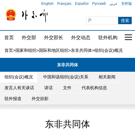
English
Français
Español
Русский
عربي
关怀版
首页
外交部
外交部长
外交动态
驻外机构
国家
首页
>
国家和组织
>
国际和地区组织
>
东非共同体
>组织(会议)概况
东非共同体
组织(会议)概况
中国和该组织(会议)关系
相关新闻
发言人有关谈话
讲话
文件
代表机构信息
驻外报道
外交掠影
东非共同体