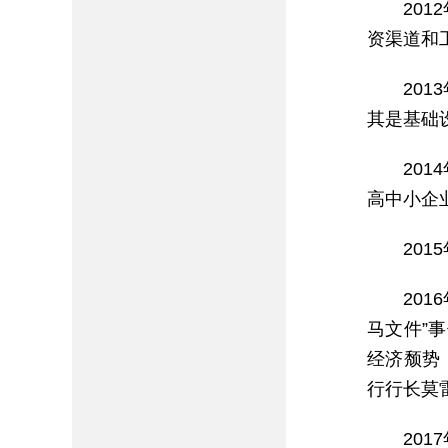
20
资渠道和
20
其是基础
20
高中小企
20
20
马文件”
经济颓势
行行长莫
20