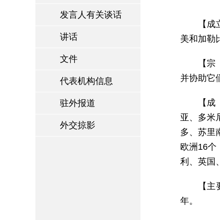
发言人有关谈话
【成
讲话
美和加勒
文件
【宗
并协助它
代表机构信息
【成
驻外报道
亚、多米
外交掠影
多、苏里
欧洲16
利、英国
【主要
年。