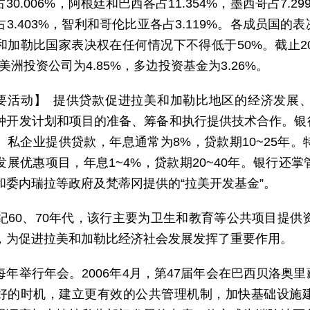
30.006%，阿根廷和巴西各占11.354%，墨西哥占7.29
占3.403%，智利和哥伦比亚各占3.119%。各成员国
和加勒比国家表决权在任何情况下不得低于50%。截止2
%，美洲投资公司为4.85%，多边投资基金为3.26%。
要活动】 提供贷款促进拉美和加勒比地区的经济发展
种开发计划和项目的准备、筹备和执行提供技术合作。银
、私企业提供贷款，年息通常为8%，贷款期10~25年
发展优惠项目，年息1~4%，贷款期20~40年。银行还
和委内瑞拉等政府及梵蒂冈提供的“拉美开发基金”。
世纪60、70年代，该行主要为卫生和教育等公共项目提供
，为促进拉美和加勒比经济社会发展发挥了重要作用。
每年举行年会。2006年4月，第47届年会在巴西贝洛奥
好的时机，建立更有效的公共管理机制，加快基础设施