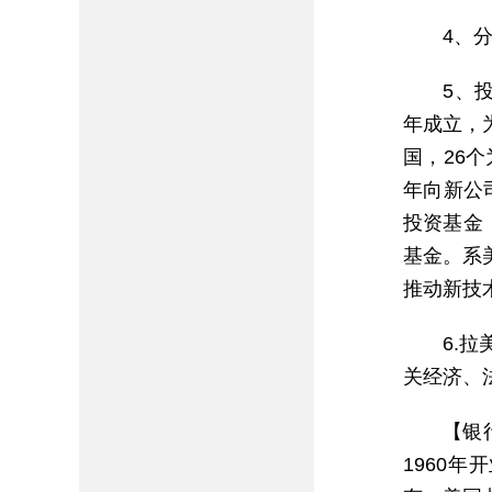
4、
5、投
年成立，
国，26
年向新公司
投资基金（M
基金。系
推动新技
6.
关经济、
【银
1960年